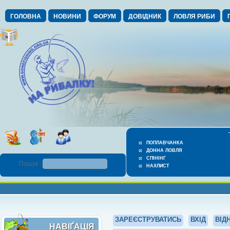
ГОЛОВНА
НОВИНИ
ФОРУМ
ДОВІДНИК
ЛОВЛЯ РИБИ
ПОПЛАВЧАНКА
ДОННА ЛОВЛЯ
СПІНІНГ
Пошук :
НАХЛИСТ
ЗАРЕЄСТРУВАТИСЬ
ВХІД
ВІД
НАВІҐАЦІЯ