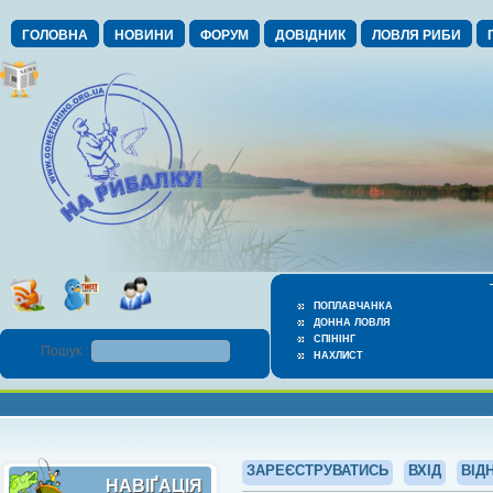
ГОЛОВНА
НОВИНИ
ФОРУМ
ДОВІДНИК
ЛОВЛЯ РИБИ
ПОПЛАВЧАНКА
ДОННА ЛОВЛЯ
СПІНІНГ
Пошук :
НАХЛИСТ
ЗАРЕЄСТРУВАТИСЬ
ВХІД
ВІД
НАВІҐАЦІЯ