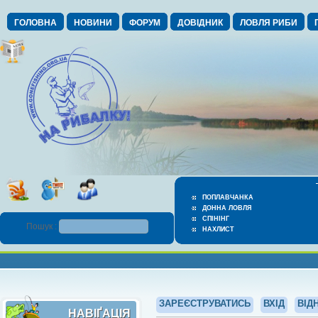
ГОЛОВНА
НОВИНИ
ФОРУМ
ДОВІДНИК
ЛОВЛЯ РИБИ
ПОПЛАВЧАНКА
ДОННА ЛОВЛЯ
СПІНІНГ
Пошук :
НАХЛИСТ
ЗАРЕЄСТРУВАТИСЬ
ВХІД
ВІД
НАВІҐАЦІЯ