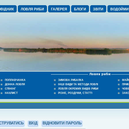
ВІДНИК
ЛОВЛЯ РИБИ
ГАЛЕРЕЯ
БЛОГИ
ЗВІТИ
ВОДОЙМИ
ПОПЛАВЧАНКА
ЗИМОВА РИБАЛКА
МАЙ
ДОННА ЛОВЛЯ
ІНШІ ВИДИ ТА МЕТОДИ ЛОВЛІ
ПРИ
СПІНІНГ
ЛОВЛЯ ОКРЕМИХ ВИДІВ РИБИ
ЧОВЕ
НАХЛИСТ
РІЗНЕ, РОЗДУМИ, СТАТТІ
ЗАК
СТРУВАТИСЬ
ВХІД
ВІДНОВИТИ ПАРОЛЬ