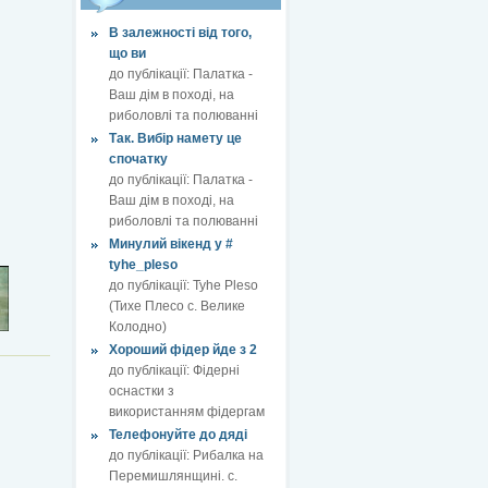
В залежності від того,
що ви
до публікації:
Палатка -
Ваш дім в поході, на
риболовлі та полюванні
Так. Вибір намету це
спочатку
до публікації:
Палатка -
Ваш дім в поході, на
риболовлі та полюванні
Минулий вікенд у #
tyhe_pleso
до публікації:
Tyhe Pleso
(Тихе Плесо с. Велике
Колодно)
Хороший фідер йде з 2
до публікації:
Фідерні
оснастки з
використанням фідергам
Телефонуйте до дяді
до публікації:
Рибалка на
Перемишлянщині. с.