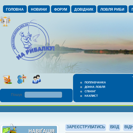
ГОЛОВНА
НОВИНИ
ФОРУМ
ДОВІДНИК
ЛОВЛЯ РИБИ
ПОПЛАВЧАНКА
ДОННА ЛОВЛЯ
СПІНІНГ
Пошук :
НАХЛИСТ
ЗАРЕЄСТРУВАТИСЬ
ВХІД
ВІД
НАВІҐАЦІЯ