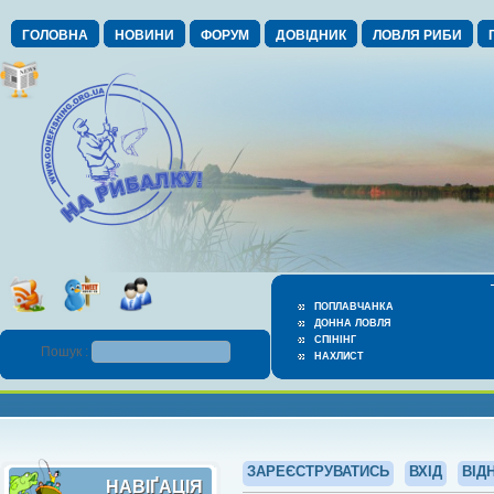
ГОЛОВНА
НОВИНИ
ФОРУМ
ДОВІДНИК
ЛОВЛЯ РИБИ
ПОПЛАВЧАНКА
ДОННА ЛОВЛЯ
СПІНІНГ
Пошук :
НАХЛИСТ
ЗАРЕЄСТРУВАТИСЬ
ВХІД
ВІД
НАВІҐАЦІЯ