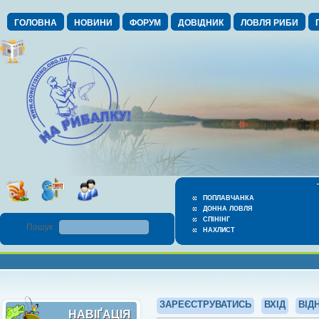
ГОЛОВНА
НОВИНИ
ФОРУМ
ДОВІДНИК
ЛОВЛЯ РИБИ
ПОПЛАВЧАНКА
ДОННА ЛОВЛЯ
СПІНІНГ
Пошук :
НАХЛИСТ
ЗАРЕЄСТРУВАТИСЬ
ВХІД
ВІД
НАВІҐАЦІЯ