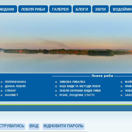
ВІДНИК
ЛОВЛЯ РИБИ
ГАЛЕРЕЯ
БЛОГИ
ЗВІТИ
ВОДОЙМИ
ПОПЛАВЧАНКА
ЗИМОВА РИБАЛКА
МАЙ
ДОННА ЛОВЛЯ
ІНШІ ВИДИ ТА МЕТОДИ ЛОВЛІ
ПРИ
СПІНІНГ
ЛОВЛЯ ОКРЕМИХ ВИДІВ РИБИ
ЧОВЕ
НАХЛИСТ
РІЗНЕ, РОЗДУМИ, СТАТТІ
ЗАК
СТРУВАТИСЬ
ВХІД
ВІДНОВИТИ ПАРОЛЬ