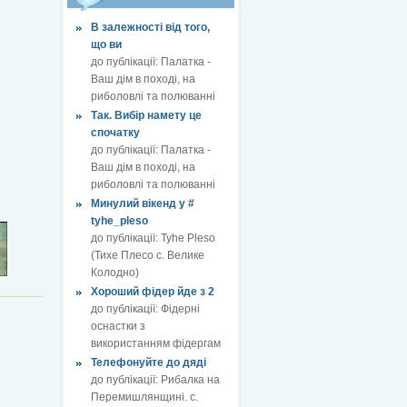
В залежності від того,
що ви
до публікації:
Палатка -
Ваш дім в поході, на
риболовлі та полюванні
Так. Вибір намету це
спочатку
до публікації:
Палатка -
Ваш дім в поході, на
риболовлі та полюванні
Минулий вікенд у #
tyhe_pleso
до публікації:
Tyhe Pleso
(Тихе Плесо с. Велике
Колодно)
Хороший фідер йде з 2
до публікації:
Фідерні
оснастки з
використанням фідергам
Телефонуйте до дяді
до публікації:
Рибалка на
Перемишлянщині. с.