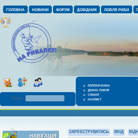
ГОЛОВНА
НОВИНИ
ФОРУМ
ДОВІДНИК
ЛОВЛЯ РИБИ
ПОПЛАВЧАНКА
ДОННА ЛОВЛЯ
СПІНІНГ
Пошук :
НАХЛИСТ
ЗАРЕЄСТРУВАТИСЬ
ВХІД
ВІД
НАВІҐАЦІЯ