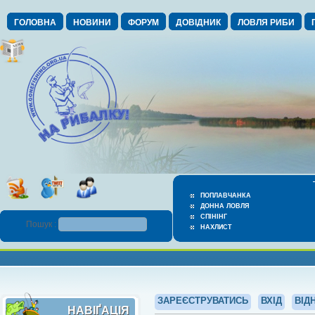
ГОЛОВНА
НОВИНИ
ФОРУМ
ДОВІДНИК
ЛОВЛЯ РИБИ
ПОПЛАВЧАНКА
ДОННА ЛОВЛЯ
СПІНІНГ
Пошук :
НАХЛИСТ
ЗАРЕЄСТРУВАТИСЬ
ВХІД
ВІД
НАВІҐАЦІЯ