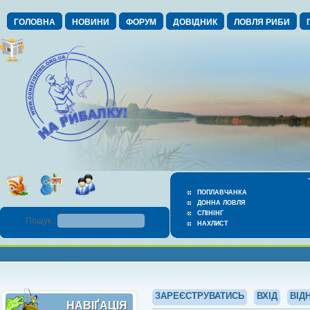
ГОЛОВНА
НОВИНИ
ФОРУМ
ДОВІДНИК
ЛОВЛЯ РИБИ
ПОПЛАВЧАНКА
ДОННА ЛОВЛЯ
СПІНІНГ
Пошук :
НАХЛИСТ
ЗАРЕЄСТРУВАТИСЬ
ВХІД
ВІД
НАВІҐАЦІЯ