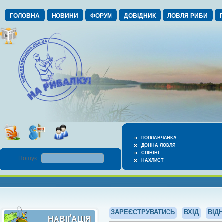
ГОЛОВНА
НОВИНИ
ФОРУМ
ДОВІДНИК
ЛОВЛЯ РИБИ
ПОПЛАВЧАНКА
ДОННА ЛОВЛЯ
СПІНІНГ
Пошук :
НАХЛИСТ
ЗАРЕЄСТРУВАТИСЬ
ВХІД
ВІД
НАВІҐАЦІЯ