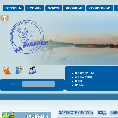
ГОЛОВНА
НОВИНИ
ФОРУМ
ДОВІДНИК
ЛОВЛЯ РИБИ
ПОПЛАВЧАНКА
ДОННА ЛОВЛЯ
СПІНІНГ
Пошук :
НАХЛИСТ
ЗАРЕЄСТРУВАТИСЬ
ВХІД
ВІД
НАВІҐАЦІЯ