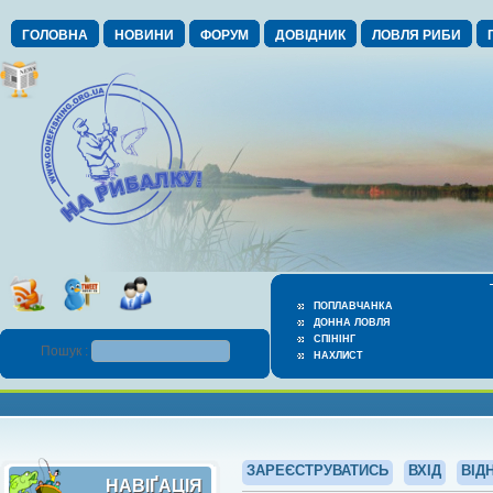
ГОЛОВНА
НОВИНИ
ФОРУМ
ДОВІДНИК
ЛОВЛЯ РИБИ
ПОПЛАВЧАНКА
ДОННА ЛОВЛЯ
СПІНІНГ
Пошук :
НАХЛИСТ
ЗАРЕЄСТРУВАТИСЬ
ВХІД
ВІД
НАВІҐАЦІЯ