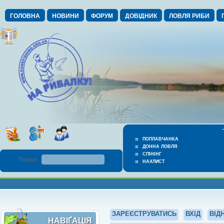
ГОЛОВНА
НОВИНИ
ФОРУМ
ДОВІДНИК
ЛОВЛЯ РИБИ
ПОПЛАВЧАНКА
ДОННА ЛОВЛЯ
СПІНІНГ
Пошук :
НАХЛИСТ
ЗАРЕЄСТРУВАТИСЬ
ВХІД
ВІД
НАВІҐАЦІЯ