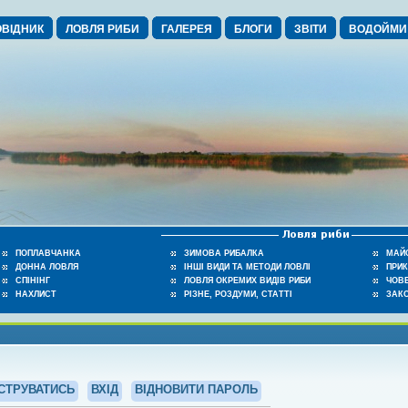
ВІДНИК
ЛОВЛЯ РИБИ
ГАЛЕРЕЯ
БЛОГИ
ЗВІТИ
ВОДОЙМИ
ПОПЛАВЧАНКА
ЗИМОВА РИБАЛКА
МАЙ
ДОННА ЛОВЛЯ
ІНШІ ВИДИ ТА МЕТОДИ ЛОВЛІ
ПРИ
СПІНІНГ
ЛОВЛЯ ОКРЕМИХ ВИДІВ РИБИ
ЧОВЕ
НАХЛИСТ
РІЗНЕ, РОЗДУМИ, СТАТТІ
ЗАК
СТРУВАТИСЬ
ВХІД
ВІДНОВИТИ ПАРОЛЬ