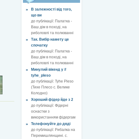
В залежності від того,
що ви
до публікації:
Палатка -
Ваш дім в поході, на
риболовлі та полюванні
Так. Вибір намету це
спочатку
до публікації:
Палатка -
Ваш дім в поході, на
риболовлі та полюванні
Минулий вікенд у #
tyhe_pleso
до публікації:
Tyhe Pleso
(Тихе Плесо с. Велике
Колодно)
Хороший фідер йде з 2
до публікації:
Фідерні
оснастки з
використанням фідергам
Телефонуйте до дяді
до публікації:
Рибалка на
Перемишлянщині. с.