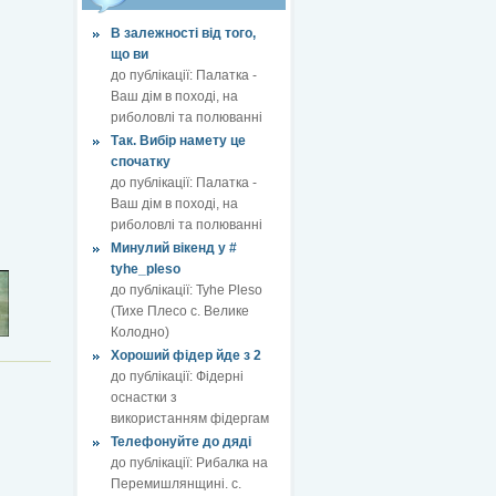
В залежності від того,
що ви
до публікації:
Палатка -
Ваш дім в поході, на
риболовлі та полюванні
Так. Вибір намету це
спочатку
до публікації:
Палатка -
Ваш дім в поході, на
риболовлі та полюванні
Минулий вікенд у #
tyhe_pleso
до публікації:
Tyhe Pleso
(Тихе Плесо с. Велике
Колодно)
Хороший фідер йде з 2
до публікації:
Фідерні
оснастки з
використанням фідергам
Телефонуйте до дяді
до публікації:
Рибалка на
Перемишлянщині. с.