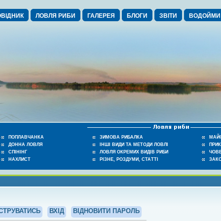
ВІДНИК
ЛОВЛЯ РИБИ
ГАЛЕРЕЯ
БЛОГИ
ЗВІТИ
ВОДОЙМИ
ПОПЛАВЧАНКА
ЗИМОВА РИБАЛКА
МАЙ
ДОННА ЛОВЛЯ
ІНШІ ВИДИ ТА МЕТОДИ ЛОВЛІ
ПРИ
СПІНІНГ
ЛОВЛЯ ОКРЕМИХ ВИДІВ РИБИ
ЧОВЕ
НАХЛИСТ
РІЗНЕ, РОЗДУМИ, СТАТТІ
ЗАК
СТРУВАТИСЬ
ВХІД
ВІДНОВИТИ ПАРОЛЬ