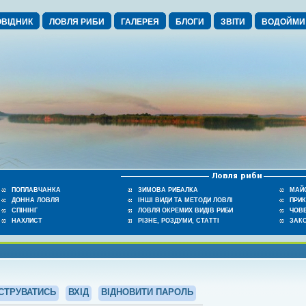
ВІДНИК
ЛОВЛЯ РИБИ
ГАЛЕРЕЯ
БЛОГИ
ЗВІТИ
ВОДОЙМИ
ПОПЛАВЧАНКА
ЗИМОВА РИБАЛКА
МАЙ
ДОННА ЛОВЛЯ
ІНШІ ВИДИ ТА МЕТОДИ ЛОВЛІ
ПРИ
СПІНІНГ
ЛОВЛЯ ОКРЕМИХ ВИДІВ РИБИ
ЧОВЕ
НАХЛИСТ
РІЗНЕ, РОЗДУМИ, СТАТТІ
ЗАК
СТРУВАТИСЬ
ВХІД
ВІДНОВИТИ ПАРОЛЬ