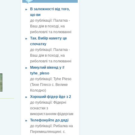
В залежності від того,
що ви
до публікації:
Палатка -
Ваш дім в поході, на
риболовлі та полюванні
Так. Вибір намету це
спочатку
до публікації:
Палатка -
Ваш дім в поході, на
риболовлі та полюванні
Минулий вікенд у #
tyhe_pleso
до публікації:
Tyhe Pleso
(Тихе Плесо с. Велике
Колодно)
Хороший фідер йде з 2
до публікації:
Фідерні
оснастки з
використанням фідергам
Телефонуйте до дяді
до публікації:
Рибалка на
Перемишлянщині. с.