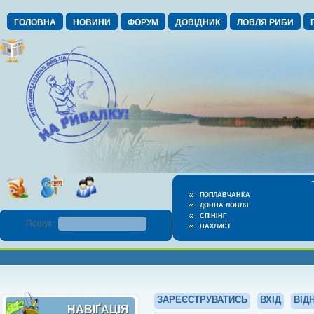
ГОЛОВНА
НОВИНИ
ФОРУМ
ДОВІДНИК
ЛОВЛЯ РИБИ
ПОПЛАВЧАНКА
ДОННА ЛОВЛЯ
СПІНІНГ
Пошук :
НАХЛИСТ
ЗАРЕЄСТРУВАТИСЬ
ВХІД
ВІД
НАВІҐАЦІЯ