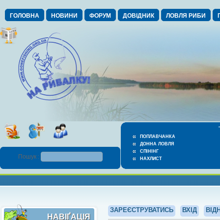
ГОЛОВНА
НОВИНИ
ФОРУМ
ДОВІДНИК
ЛОВЛЯ РИБИ
ПОПЛАВЧАНКА
ДОННА ЛОВЛЯ
СПІНІНГ
Пошук :
НАХЛИСТ
ЗАРЕЄСТРУВАТИСЬ
ВХІД
ВІД
НАВІҐАЦІЯ