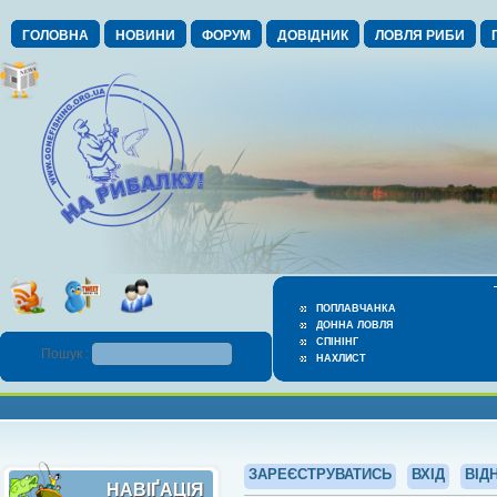
ГОЛОВНА
НОВИНИ
ФОРУМ
ДОВІДНИК
ЛОВЛЯ РИБИ
ПОПЛАВЧАНКА
ДОННА ЛОВЛЯ
СПІНІНГ
Пошук :
НАХЛИСТ
ЗАРЕЄСТРУВАТИСЬ
ВХІД
ВІД
НАВІҐАЦІЯ