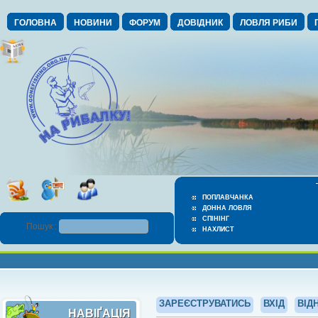
ГОЛОВНА
НОВИНИ
ФОРУМ
ДОВІДНИК
ЛОВЛЯ РИБИ
ПОПЛАВЧАНКА
ДОННА ЛОВЛЯ
СПІНІНГ
Пошук :
НАХЛИСТ
ЗАРЕЄСТРУВАТИСЬ
ВХІД
ВІД
НАВІҐАЦІЯ