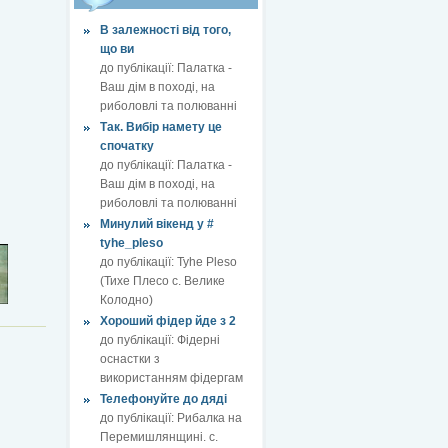
В залежності від того,
що ви
до публікації:
Палатка -
Ваш дім в поході, на
риболовлі та полюванні
Так. Вибір намету це
спочатку
до публікації:
Палатка -
Ваш дім в поході, на
риболовлі та полюванні
Минулий вікенд у #
tyhe_pleso
до публікації:
Tyhe Pleso
(Тихе Плесо с. Велике
Колодно)
Хороший фідер йде з 2
до публікації:
Фідерні
оснастки з
використанням фідергам
Телефонуйте до дяді
до публікації:
Рибалка на
Перемишлянщині. с.