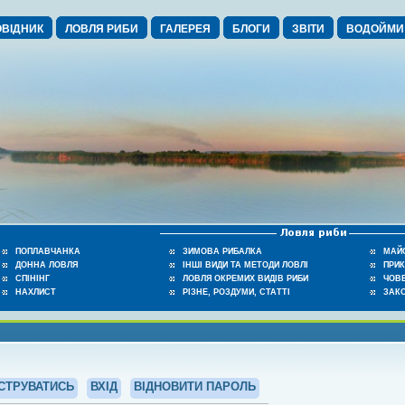
ВІДНИК
ЛОВЛЯ РИБИ
ГАЛЕРЕЯ
БЛОГИ
ЗВІТИ
ВОДОЙМИ
ПОПЛАВЧАНКА
ЗИМОВА РИБАЛКА
МАЙ
ДОННА ЛОВЛЯ
ІНШІ ВИДИ ТА МЕТОДИ ЛОВЛІ
ПРИ
СПІНІНГ
ЛОВЛЯ ОКРЕМИХ ВИДІВ РИБИ
ЧОВЕ
НАХЛИСТ
РІЗНЕ, РОЗДУМИ, СТАТТІ
ЗАК
СТРУВАТИСЬ
ВХІД
ВІДНОВИТИ ПАРОЛЬ