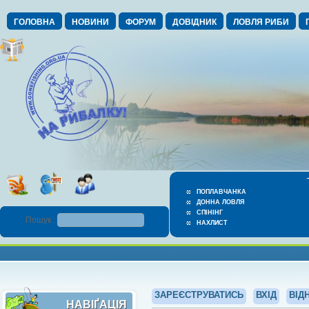
ГОЛОВНА
НОВИНИ
ФОРУМ
ДОВІДНИК
ЛОВЛЯ РИБИ
ПОПЛАВЧАНКА
ДОННА ЛОВЛЯ
СПІНІНГ
Пошук :
НАХЛИСТ
ЗАРЕЄСТРУВАТИСЬ
ВХІД
ВІД
НАВІҐАЦІЯ