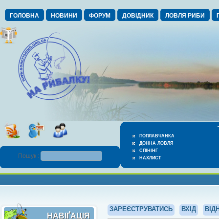
ГОЛОВНА
НОВИНИ
ФОРУМ
ДОВІДНИК
ЛОВЛЯ РИБИ
ПОПЛАВЧАНКА
ДОННА ЛОВЛЯ
СПІНІНГ
Пошук :
НАХЛИСТ
ЗАРЕЄСТРУВАТИСЬ
ВХІД
ВІД
НАВІҐАЦІЯ