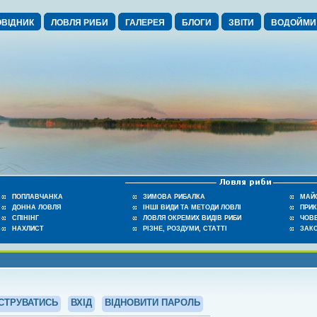
ВІДНИК
ЛОВЛЯ РИБИ
ГАЛЕРЕЯ
БЛОГИ
ЗВІТИ
ВОДОЙМИ
ПОПЛАВЧАНКА
ЗИМОВА РИБАЛКА
МАЙ
ДОННА ЛОВЛЯ
ІНШІ ВИДИ ТА МЕТОДИ ЛОВЛІ
ПРИ
СПІНІНГ
ЛОВЛЯ ОКРЕМИХ ВИДІВ РИБИ
ЧОВЕ
НАХЛИСТ
РІЗНЕ, РОЗДУМИ, СТАТТІ
ЗАК
СТРУВАТИСЬ
ВХІД
ВІДНОВИТИ ПАРОЛЬ