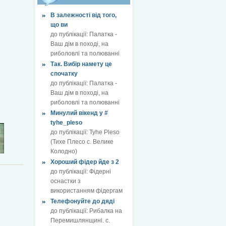
В залежності від того,
що ви
до публікації:
Палатка -
Ваш дім в поході, на
риболовлі та полюванні
Так. Вибір намету це
спочатку
до публікації:
Палатка -
Ваш дім в поході, на
риболовлі та полюванні
Минулий вікенд у #
tyhe_pleso
до публікації:
Tyhe Pleso
(Тихе Плесо с. Велике
Колодно)
Хороший фідер йде з 2
до публікації:
Фідерні
оснастки з
використанням фідергам
Телефонуйте до дяді
до публікації:
Рибалка на
Перемишлянщині. с.