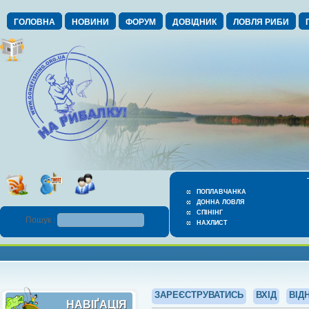
ГОЛОВНА
НОВИНИ
ФОРУМ
ДОВІДНИК
ЛОВЛЯ РИБИ
ПОПЛАВЧАНКА
ДОННА ЛОВЛЯ
СПІНІНГ
Пошук :
НАХЛИСТ
ЗАРЕЄСТРУВАТИСЬ
ВХІД
ВІД
НАВІҐАЦІЯ