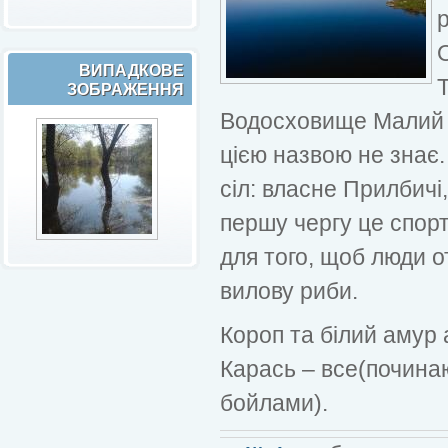
ВИПАДКОВЕ
ЗОБРАЖЕННЯ
Водосховище Малий Г
цією назвою не знає
сіл: власне Прилбичі
першу чергу це спор
для того, щоб люди 
вилову риби.
Короп та білий амур 
Карась – все(починаю
бойлами).