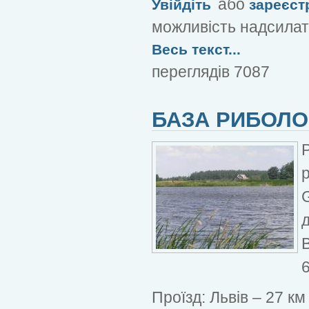
або
Увійдіть
зареєст
можливість надсилат
Весь текст...
переглядів 7087
БАЗА РИБОЛО
д
6
Проїзд: Львів – 27 к