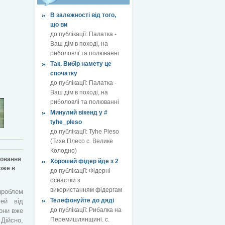
В залежності від того,
що ви
до публікації:
Палатка -
Ваш дім в поході, на
риболовлі та полюванні
Так. Вибір намету це
спочатку
до публікації:
Палатка -
Ваш дім в поході, на
риболовлі та полюванні
Минулий вікенд у #
tyhe_pleso
до публікації:
Tyhe Pleso
(Тихе Плесо с. Велике
Колодно)
ховання
Хороший фідер йде з 2
оже в
до публікації:
Фідерні
оснастки з
використанням фідергам
роблем
Телефонуйте до дяді
тей від
до публікації:
Рибалка на
вони вже
Перемишлянщині. с.
ійсно,