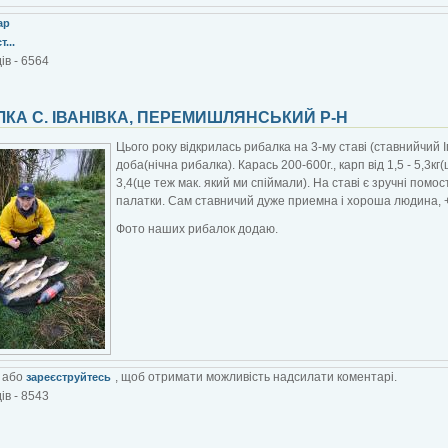
ар
...
ів - 6564
КА С. ІВАНІВКА, ПЕРЕМИШЛЯНСЬКИЙ Р-Н
Цього року відкрилась рибалка на 3-му ставі (ставнийчий Іго
доба(нічна рибалка). Карась 200-600г., карп від 1,5 - 5,3кг(
3,4(це теж мак. який ми спіймали). На ставі є зручні помо
палатки. Сам ставничий дуже приемна і хороша людина, +
Фото наших рибалок додаю.
або
, щоб отримати можливість надсилати коментарі.
зареєструйтесь
ів - 8543