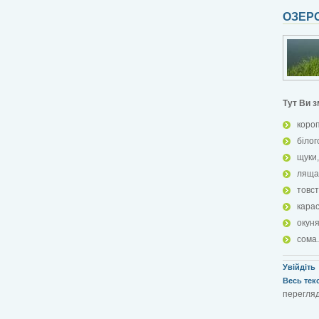
ОЗЕРО
Тут Ви 
короп
білог
щуки,
ляща
товс
карас
окуня
сома.
Увійдіть
Весь текст
перегляді