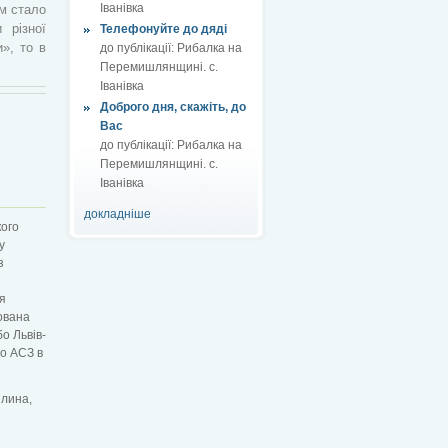
Іванівка
м стало
 різної
Телефонуйте до дяді
», то в
до публікації:
Рибалка на
Перемишлянщині. с.
Іванівка
Доброго дня, скажіть, до
Вас
до публікації:
Рибалка на
Перемишлянщині. с.
Іванівка
докладніше
кого
у
з
я
ована
о Львів-
до АСЗ в
 лина,