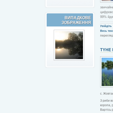
звичай
цифрово
99% йде
ВИПАДКОВЕ
ЗОБРАЖЕННЯ
Увійдіть
Весь текст
перегляд
TYHE 
с. Жовтан
З риби в
коропа, 
Вартісь 