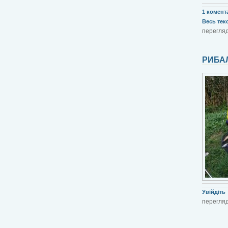
1 комент
Весь текст
перегляд
РИБАЛ
Увійдіть
перегляд