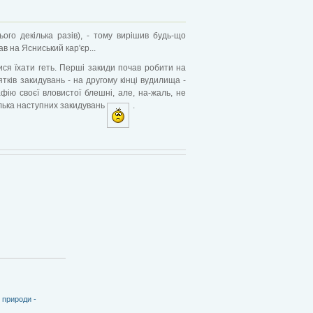
ого декілька разів), - тому вирішив будь-що
ав на Ясниський кар'єр...
ися їхати геть. Перші закиди почав робити на
ятків закидувань - на другому кінці вудилища -
фію своєї вловистої блешні, але, на-жаль, не
кілька наступних закидувань
.