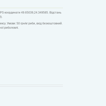
 GPS координати 49.65039,24.349585. Відстань
).
ксу. Умови: 50 грн/кг риби, вхід безкоштовний.
ної риболовлі.