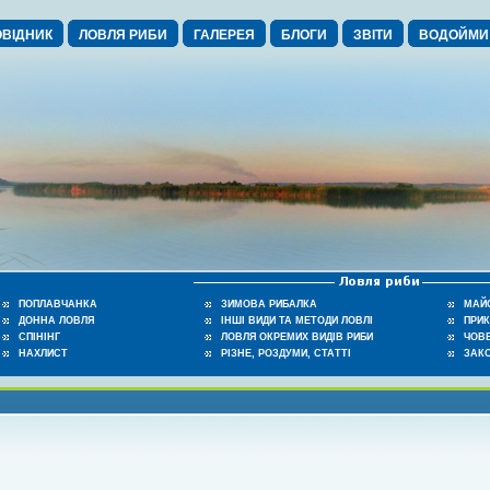
ВІДНИК
ЛОВЛЯ РИБИ
ГАЛЕРЕЯ
БЛОГИ
ЗВІТИ
ВОДОЙМИ
ПОПЛАВЧАНКА
ЗИМОВА РИБАЛКА
МАЙ
ДОННА ЛОВЛЯ
ІНШІ ВИДИ ТА МЕТОДИ ЛОВЛІ
ПРИ
СПІНІНГ
ЛОВЛЯ ОКРЕМИХ ВИДІВ РИБИ
ЧОВЕ
НАХЛИСТ
РІЗНЕ, РОЗДУМИ, СТАТТІ
ЗАК