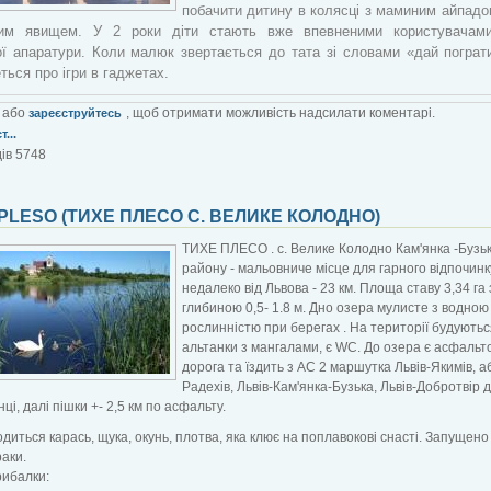
побачити дитину в колясці з маминим айпадо
ним явищем. У 2 роки діти стають вже впевненими користувачами
ї апаратури. Коли малюк звертається до тата зі словами «дай пограти
ться про ігри в гаджетах.
або
, щоб отримати можливість надсилати коментарі.
зареєструйтесь
...
ів 5748
PLESO (ТИХЕ ПЛЕСО С. ВЕЛИКЕ КОЛОДНО)
ТИХЕ ПЛЕСО . с. Велике Колодно Кам'янка -Бузь
району - мальовниче місце для гарного відпочинк
недалеко від Львова - 23 км. Площа ставу 3,34 га 
глибиною 0,5- 1.8 м. Дно озера мулисте з водною
рослинністю при берегах . На території будуютьс
альтанки з мангалами, є WC. До озера є асфальт
дорога та їздить з АС 2 маршутка Львів-Якимів, аб
Радехів, Львів-Кам'янка-Бузька, Львів-Добротвір 
ці, далі пішки +- 2,5 км по асфальту.
одиться карась, щука, окунь, плотва, яка клює на поплавокові снасті. Запущено
раки.
рибалки: