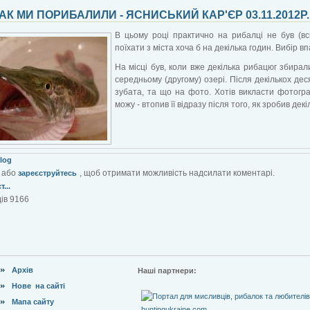
АК МИ ПОРИБАЛИЛИ - ЯСНИСЬКИЙ КАР'ЄР 03.11.2012Р.
В цьому році практично на рибалці не був (всь
поїхати з міста хоча б на декілька годин. Вибір вп
На місці був, коли вже декілька рибацюг збирал
середньому (другому) озері. Після декількох дес
зубата, та що на фото. Хотів викласти фотогра
можу - втопив її відразу після того, як зробив де
blog
або
, щоб отримати можливість надсилати коментарі.
зареєструйтесь
...
ів 9166
Архів
Наші партнери:
Нове на сайті
Мапа сайту