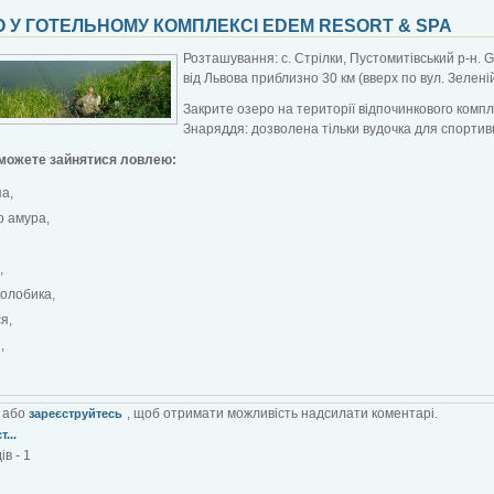
 У ГОТЕЛЬНОМУ КОМПЛЕКСІ EDEM RESORT & SPA
Розташування: с. Стрілки, Пустомитівський р-н.
від Львова приблизно 30 км (вверх по вул. Зеленій
Закрите озеро на території відпочинкового компле
Знаряддя: дозволена тільки вудочка для спортив
зможете зайнятися ловлею:
а,
о амура,
,
толобика,
я,
,
або
, щоб отримати можливість надсилати коментарі.
зареєструйтесь
...
в - 1