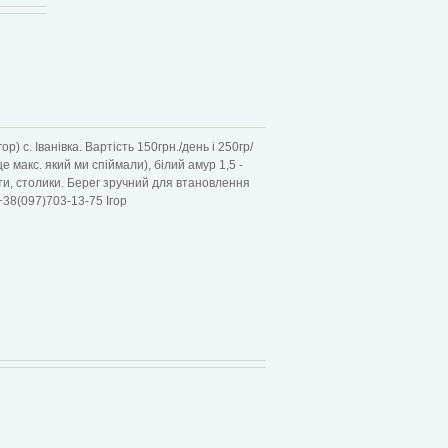
р) с. Іванівка. Вартість 150грн./день і 250гр/
це макс. який ми спіймали), білий амур 1,5 -
сти, столики. Берег зручний для втановлення
38(097)703-13-75 Ігор