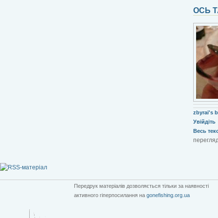
ОСЬ Т
zbyrai's 
Увійдіть
Весь текст
перегляд
Передрук матеріалів дозволяється тільки за наявності
активного гіперпосилання на
gonefishing.org.ua