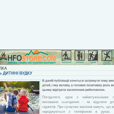
ЛКА
Ь ДИТИНІ ВУДКУ
В даній публікації хочеться затронути тему ви
дітей, і яку велику, а головне позитивну роль м
цьому відіграти захоплення риболовлею.
Погодьтеся, одна з найактуальніших п
виховання сьогодення - як відучити ді
гаджетів. Про сучасних малюків кажуть, що 
народжуються з телефоном в руках. Д