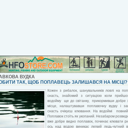
АВКОВА ВУДКА
ОБИТИ ТАК, ЩОБ ПОПЛАВЕЦЬ ЗАЛИШАВСЯ НА МІСЦІ?
Кожен з рибалок, шанувальників ловлі на по
снасть, знайомий з ситуацією коли прийш
водойму ще до світанку, прикормивши добре 
місце, налаштувавши поплавочну вудку і за
снасть очікуєш клювання. На водоймі повний
Поплавок стоїть як укопаний. Незабаром розвид
вже добре видно поплавок, починає клювати р
ось над водою виникає легкий ледь-чутний в