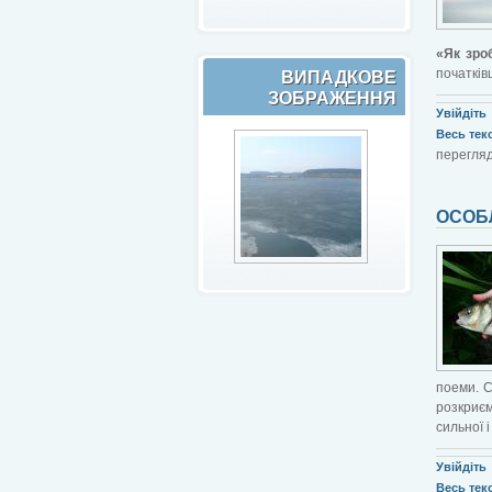
«Як зро
початків
ВИПАДКОВЕ
ЗОБРАЖЕННЯ
Увійдіть
Весь текст
перегляд
ОСОБ
поеми. С
розкриєм
сильної і
Увійдіть
Весь текст