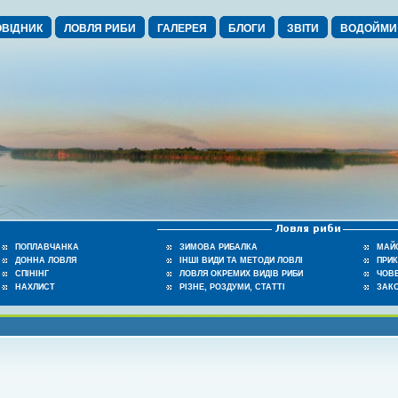
ВІДНИК
ЛОВЛЯ РИБИ
ГАЛЕРЕЯ
БЛОГИ
ЗВІТИ
ВОДОЙМИ
ПОПЛАВЧАНКА
ЗИМОВА РИБАЛКА
МАЙ
ДОННА ЛОВЛЯ
ІНШІ ВИДИ ТА МЕТОДИ ЛОВЛІ
ПРИ
СПІНІНГ
ЛОВЛЯ ОКРЕМИХ ВИДІВ РИБИ
ЧОВЕ
НАХЛИСТ
РІЗНЕ, РОЗДУМИ, СТАТТІ
ЗАК