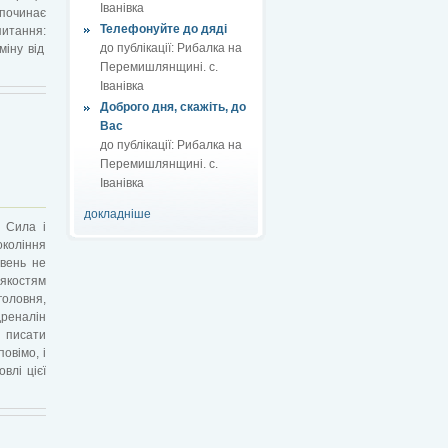
Іванівка
починає
Телефонуйте до дяді
питання:
до публікації:
Рибалка на
міну від
Перемишлянщині. с.
Іванівка
Доброго дня, скажіть, до
Вас
до публікації:
Рибалка на
Перемишлянщині. с.
Іванівка
докладніше
 Сила і
коління
овень не
якостям
головня,
дреналін
 писати
овімо, і
влі цієї