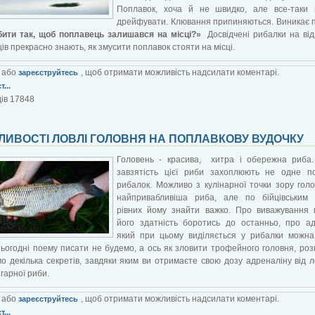
Поплавок, хоча й не швидко, але все-таки 
дрейфувати. Клювання припиняються. Виникає 
бити так, щоб поплавець залишався на місці?»
Досвідчені рибалки на від
ців прекрасно знають, як змусити поплавок стояти на місці.
або
, щоб отримати можливість надсилати коментарі.
зареєструйтесь
...
ів 17848
ЛИВОСТІ ЛОВЛІ ГОЛОВНЯ НА ПОПЛАВКОВУ ВУДОЧКУ
Головень - красива, хитра і обережна риба.
завзятість цієї риби захоплюють не одне по
рибалок. Можливо з кулінарної точки зору гол
найпривабливіша риба, але по бійцівським 
рівних йому знайти важко. Про виважування 
його здатність боротись до останньо, про а
який при цьому виділяється у рибалки можна
ьогодні поему писати не будемо, а ось як зловити трофейного головня, розп
о декілька секретів, завдяки яким ви отримаєте свою дозу адреналіну від ло
 гарної риби.
або
, щоб отримати можливість надсилати коментарі.
зареєструйтесь
...