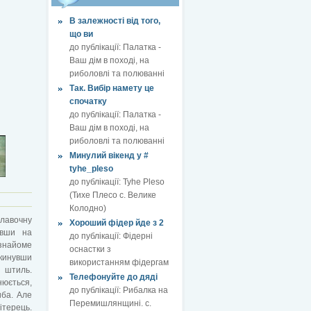
В залежності від того,
що ви
до публікації:
Палатка -
Ваш дім в поході, на
риболовлі та полюванні
Так. Вибір намету це
спочатку
до публікації:
Палатка -
Ваш дім в поході, на
риболовлі та полюванні
Минулий вікенд у #
tyhe_pleso
до публікації:
Tyhe Pleso
(Тихе Плесо с. Велике
Колодно)
плавочну
Хороший фідер йде з 2
овши на
до публікації:
Фідерні
знайоме
оснастки з
кинувши
використанням фідергам
 штиль.
Телефонуйте до дяді
нюється,
до публікації:
Рибалка на
иба. Але
Перемишлянщині. с.
ітерець.