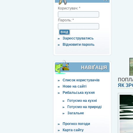
Користувач:
*
Пароль:
*
Зареєструватись
Відновити пароль
НАВІҐАЦІЯ
ПОПЛ
Список користувачів
ЯК ЗР
Нове на сайті
Рибальська кухня
Готуємо на кухні
Готуємо на природі
Загальне
Прогноз погоди
Карта сайту