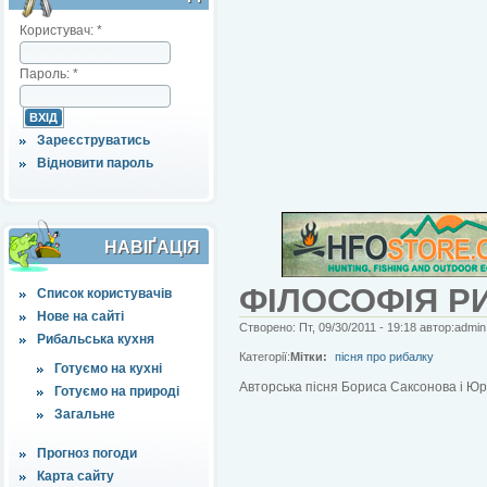
Користувач:
*
Пароль:
*
Зареєструватись
Відновити пароль
НАВІҐАЦІЯ
ФІЛОСОФІЯ Р
Список користувачів
Нове на сайті
Створено: Пт, 09/30/2011 - 19:18 автор:admin
Рибальська кухня
Категорії:
Мітки:
пісня про рибалку
Готуємо на кухні
Авторська пісня Бориса Саксонова і Юр
Готуємо на природі
Загальне
Прогноз погоди
Карта сайту