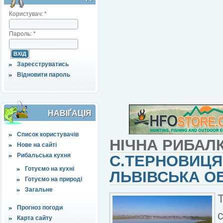
Користувач:
*
Пароль:
*
Зареєструватись
Відновити пароль
НАВІҐАЦІЯ
Список користувачів
НІЧНА РИБАЛ
Нове на сайті
Рибальська кухня
С.ТЕРНОВИЦЯ,
Готуємо на кухні
ЛЬВІВСЬКА О
Готуємо на природі
Загальне
Прогноз погоди
Карта сайту