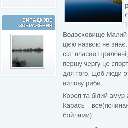
ВИПАДКОВЕ
ЗОБРАЖЕННЯ
Водосховище Малий Г
цією назвою не знає
сіл: власне Прилбичі
першу чергу це спор
для того, щоб люди 
вилову риби.
Короп та білий амур 
Карась – все(починаю
бойлами).