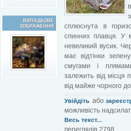
ВИПАДКОВЕ
сплюснута в гориз
ЗОБРАЖЕННЯ
спинних плавця. У м
невеликий вусик. Чер
має відтінки зелену
смугами і плямами
залежить від місця 
від майже чорного до 
або
Увійдіть
зареєст
можливість надсилат
Весь текст...
переглядів 2798