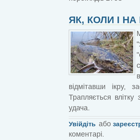
ЯК, КОЛИ І Н
"
відмітавши ікру, з
Трапляється влітку 
удача.
або
Увійдіть
зареєст
коментарі.