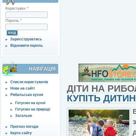
Користувач:
*
Пароль:
*
Зареєструватись
Відновити пароль
НАВІҐАЦІЯ
Список користувачів
ДІТИ НА РИБО
Нове на сайті
Рибальська кухня
КУПІТЬ ДИТИН
Готуємо на кухні
Готуємо на природі
Загальне
Прогноз погоди
д
Карта сайту