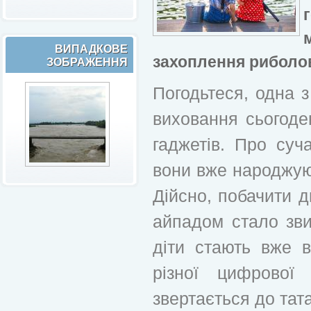
ВИПАДКОВЕ
захоплення риболо
ЗОБРАЖЕННЯ
Погодьтеся, одна 
виховання сьогоден
гаджетів. Про суч
вони вже народжую
Дійсно, побачити 
айпадом стало зв
діти стають вже 
різної цифрової
звертається до тат