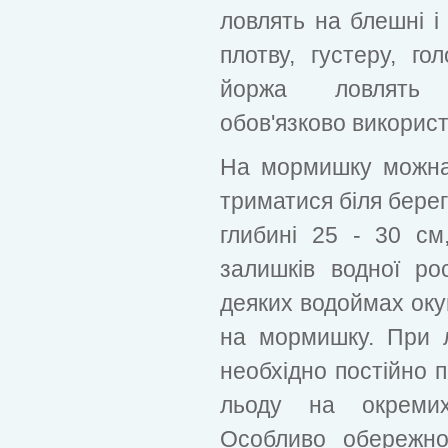
ловлять на блешні і
плотву, густеру, гол
йоржа ловлять 
обов'язково використ
На мормишку можна
триматися біля берегі
глибині 25 - 30 с
залишків водної ро
деяких водоймах оку
на мормишку. При л
необхідно постійно 
льоду на окремих
Особливо обережно