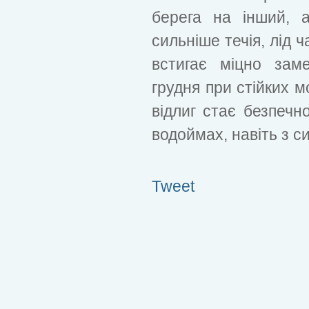
берега на інший, 
сильніше течія, лід 
встигає міцно зам
грудня при стійких м
відлиг стає безпечн
водоймах, навіть з с
Tweet