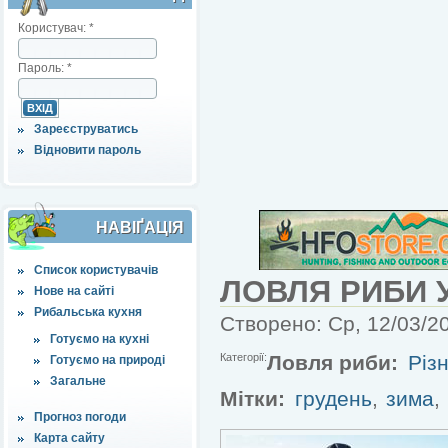
Користувач:
*
Пароль:
*
Зареєструватись
Відновити пароль
НАВІҐАЦІЯ
Список користувачів
ЛОВЛЯ РИБИ У
Нове на сайті
Рибальська кухня
Створено: Ср, 12/03/20
Готуємо на кухні
Категорії:
Ловля риби:
Різн
Готуємо на природі
Загальне
Мітки:
грудень
,
зима
,
Прогноз погоди
Карта сайту