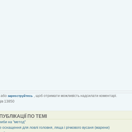
або
, щоб отримати можливість надсилати коментарі.
зареєструйтесь
ів 13850
 ПУБЛІКАЦІЇ ПО ТЕМІ
риби на "метод"
 оснащення для ловлі головня, ляща і річкового вусаня (марени)