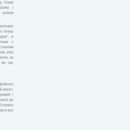
, тільки
балка і
цілком
оропових
то більш
ідер", я
ільки з
станням
ом, хіба
оїли, як
 же час
офейного
й короп,
дливий і
нянні до
 Головна
вати все