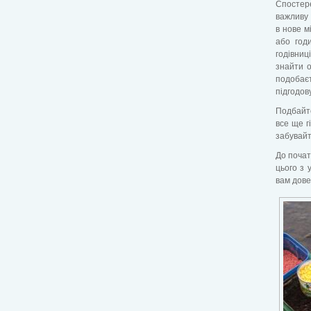
Спостер
важливу 
в нове м
або год
годівниц
знайти о
подобаєт
підгодов
Подбайте
все ще г
забувайт
До почат
цього з 
вам дове