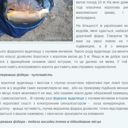
вагою понад 10 кг. На мою думку
тоді класична коропова ри
максимально цікава, і 
виправдана.
На більшості ж українських к
водойм, мені здається, набага
доречний фідер. Говорячи "ф
маю на увазі ловлю не т
годівницею, а й з викори
ого фідерного вудилища з гнучким кінчиком. Такого роду вудилище (за винятк
ого класу) дозволяє боротися з коропом вагою до 5 кг. Якщо ж ви добре засв
ися з фрикційним гальмом своєї котушки, то це далеко не межа. У той
ння навіть кілограмового коропа доставить вам справжнє задоволення.
 перевага фідера - чутливість
і коропові вудилища і монтаж з глухою оснасткою ефективні при ловлі тр
коли ж у водоймі таких екземплярів не має, або на прикормку підійшов менши
и місце ловлі можливості не має, або скажімо короп дуже обережний привере
 самозасікатися... В такому разі
фідерне вудилище
з гнучким кінчиком в порів
ої коропової снасті з електронним сигналізатором - поза конкуренцією.
успіху - краща чутливість, гнучка вершинка фідера дозволяє точно відслідкову
вається з вашою наживкою, і своєчасно зреагувати на клювання.
ревага фідера - подача насадки точно в підгодоване місце