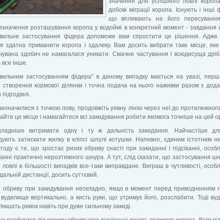
значення для успішного ловлі короп
добові міграції коропа. Існують і інші 
що впливають на його пересування
изначення розташування коропа у водоймі в конкретний момент - завдання 
вильне застосування фідера допоможе вам спростити це рішення. Адже
ля здатна приманити коропа і здалеку. Вам досить вибрати таке місце, як
чувана здобич не намагалася уникати. Смачне частування і всюдисуща дрі
 все інше.
авильним застосуванням фідера" в даному випадку мається на увазі, перш
 створення кормової ділянки і точна подача на нього наживки разом з дод
підгодівлі.
визначилися з точкою лову, продовжіть уявну лінію через неї до протилежного
айте це місце і намагайтеся всі закидування робити якомога точніше на цей о
ладніше витримати одну і ту ж дальність закидання. Найчастіше дл
ують затискати жилку в кліпсі шпулі котушки. Напевно, єдиним істотним н
тоду є те, що зростає ризик обриву снасті при закиданні і підсіканні, особ
анні практично нерозтяжного шнура. А тут, слід сказати, що застосування ш
 ловлі в більшості випадків все-таки виправдане. Виграш в чутливості, особ
 дальній дистанції, досить суттєвий.
и обриву при закидування нескладно, якщо в момент перед приводненням г
вудилище вертикально, а кисть руки, що утримує його, розслабити. Тоді ву
'якшать ривок навіть при дуже сильному закиді.
е позбутися від ризику обриву при підсіканні досить великого коропа. Всім ві