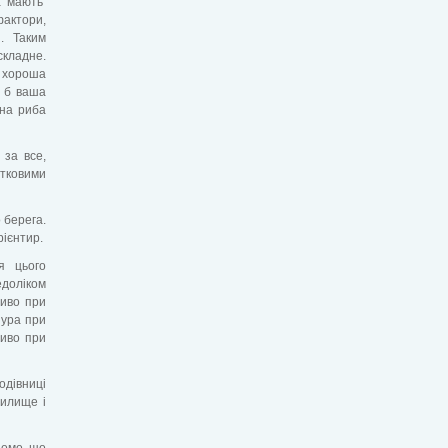
а мають
фактори,
. Таким
складне.
 хороша
е б ваша
бна риба
 за все,
атковими
 берега.
рієнтир.
я цього
едоліком
ливо при
нура при
ливо при
одівниці
дилище і
домо, що