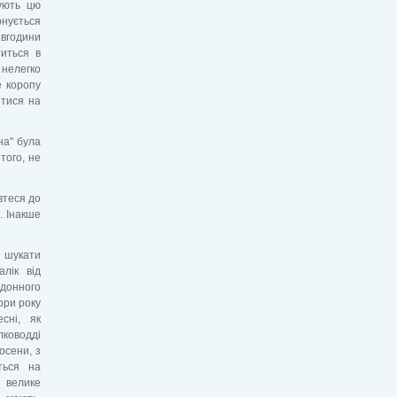
ують цю
онується
івгодини
титься в
 нелегко
е коропу
итися на
на" була
того, не
втеся до
. Інакше
о шукати
лік від
донного
ори року
сні, як
лководді
осени, з
ться на
 велике