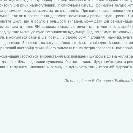
ивок у цієї риби наймогутніший. У описуваній ситуації фрикційне гальмо ко
м допомогти, тому що жилка затиснута в кліпсі. При використанні моножилки 
ликий, так як її розтягнення допоможе пом'якшити ривки потужні ривки. Я
овуєте шнур, що я роблю в більшості випадків, можу дати дві рекомендаці
стосовувати, якщо ВИ закидаєте снасть стоячи і маєте можливість зробит
азад від того місця, де буде встановлено вудилище. Тоді всі закиди, включаючи 
чі, виконуються саме із цієї позиції. З одного боку, підгодівля і наживка буду
 одне місце. З іншого - на котушці з'явиться кілька витків для вільного розм
ри точній настройці фрикційного гальма ці кілька метрів позбавлять вас пробл
комендація стосується використання між повідцем і шнуром відрізка жилки з
а-два рази більше довжини вудилища. Розтяжна жилка буде пом'якшувати ривк
нні в тому числі. Значного ж впливу на чутливість такий короткий відрізок ж
По матеріалам В. Свинцова "Рыболов 