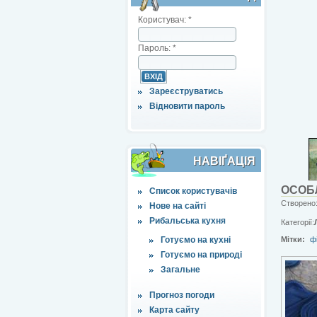
Користувач:
*
Пароль:
*
Зареєструватись
Відновити пароль
НАВІҐАЦІЯ
ОСОБЛ
Список користувачів
Створено:
Нове на сайті
Рибальська кухня
Категорії:
Готуємо на кухні
Мітки:
ф
Готуємо на природі
Загальне
Прогноз погоди
Карта сайту