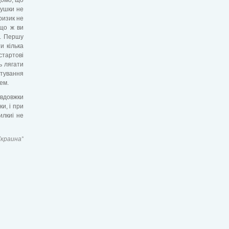
тушки не
ризик не
кщо ж ви
ї. Першу
и кілька
стартові
ть лягати
отування
ем.
авдовжки
и, і при
илкиі не
Украина"