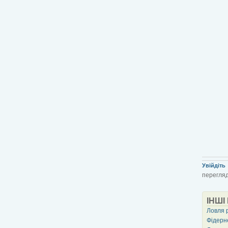
Увійдіть
перегляд
ІНШІ
Ловля 
Фідерне