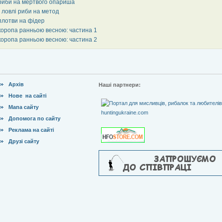
риби на мертвого опариша
 ловлі риби на метод
плотви на фідер
коропа ранньою весною: частина 1
коропа ранньою весною: частина 2
Архів
Наші партнери:
Нове на сайті
Мапа сайту
Допомога по сайту
Реклама на сайті
Друзі сайту