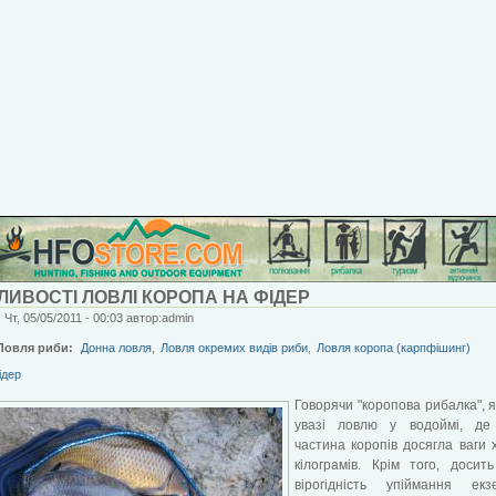
ИВОСТІ ЛОВЛІ КОРОПА НА ФІДЕР
 Чт, 05/05/2011 - 00:03 автор:admin
Ловля риби:
Донна ловля
,
Ловля окремих видів риби
,
Ловля коропа (карпфішинг)
ідер
Говорячи "коропова рибалка", 
увазі ловлю у водоймі, де
частина коропів досягла ваги 
кілограмів. Крім того, досит
вірогідність упіймання екз