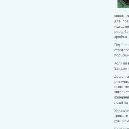
чином, в
Але пра
підгодів
передба
зроблять
Під "пр
стартове
порціями 
Коли ви 
Запам'ят
Дещо ск
рекоменд
цього ме
використ
фідерній
ловлі на
Уникнут
тримати 
рука пом
Складніш