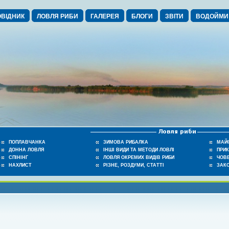
ВІДНИК
ЛОВЛЯ РИБИ
ГАЛЕРЕЯ
БЛОГИ
ЗВІТИ
ВОДОЙМИ
ПОПЛАВЧАНКА
ЗИМОВА РИБАЛКА
МАЙ
ДОННА ЛОВЛЯ
ІНШІ ВИДИ ТА МЕТОДИ ЛОВЛІ
ПРИ
СПІНІНГ
ЛОВЛЯ ОКРЕМИХ ВИДІВ РИБИ
ЧОВЕ
НАХЛИСТ
РІЗНЕ, РОЗДУМИ, СТАТТІ
ЗАК