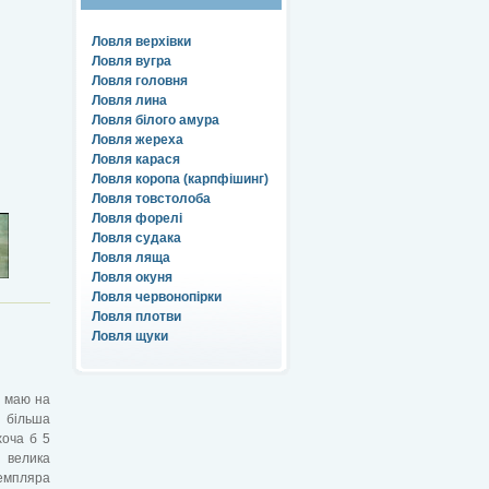
Ловля верхівки
Ловля вугра
Ловля головня
Ловля лина
Ловля білого амура
Ловля жереха
Ловля карася
Ловля коропа (карпфішинг)
Ловля товстолоба
Ловля форелі
Ловля судака
Ловля ляща
Ловля окуня
Ловля червонопірки
Ловля плотви
Ловля щуки
я маю на
 більша
хоча б 5
ь велика
емпляра