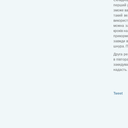
перший р
зможе ва
такий ве
використ
можна за
кроків н
прикормо
завжди в
шнура. П
Друга ре
в півтор
закидува
надасть.
Tweet