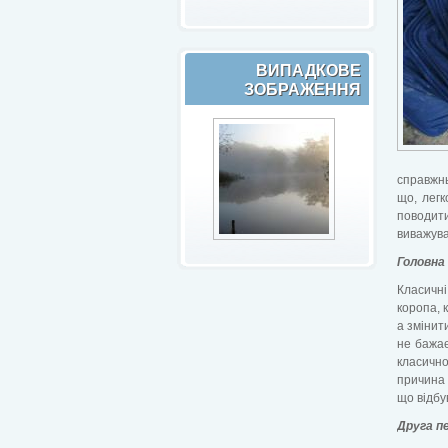
ВИПАДКОВЕ
ЗОБРАЖЕННЯ
справжнь
що, легк
поводит
виважува
Головна
Класичн
коропа, 
а змінит
не бажає
класичн
причина 
що відбу
Друга пе