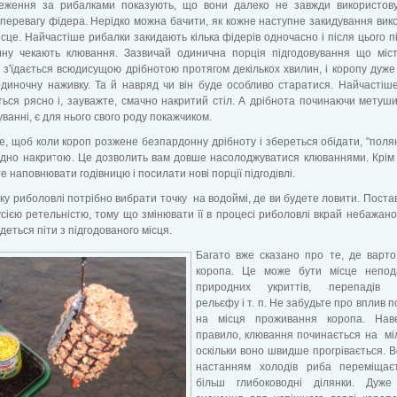
еження за рибалками показують, що вони далеко не завжди використов
перевагу фідера. Нерідко можна бачити, як кожне наступне закидування вик
ісце. Найчастіше рибалки закидають кілька фідерів одночасно і після цього п
ину чекають клювання. Зазвичай одинична порція підгодовування що міс
і з'їдається всюдисущою дрібнотою протягом декількох хвилин, і коропу дуже
диночну наживку. Та й навряд чи він буде особливо старатися. Найчастіш
ься рясно і, зауважте, смачно накритий стіл. А дрібнота починаючи метуш
уванні, є для нього свого роду покажчиком.
, щоб коли короп розжене безпардонну дрібноту і збереться обідати, "поля
ідно накритою. Це дозволить вам довше насолоджуватися клюваннями. Крім 
е наповнювати годівницю і посилати нові порції підгодівлі.
ку риболовлі потрібно вибрати точку на водоймі, де ви будете ловити. Поста
усією ретельністю, тому що змінювати її в процесі риболовлі вкрай небажано
деться піти з підгодованого місця.
Багато вже сказано про те, де варт
коропа. Це може бути місце непода
природних укриттів, перепадів 
рельєфу і т. п. Не забудьте про вплив п
на місця проживання коропа. Наве
правило, клювання починається на мі
оскільки воно швидше прогрівається. В
настанням холодів риба переміщає
більш глибоководні ділянки. Дуже