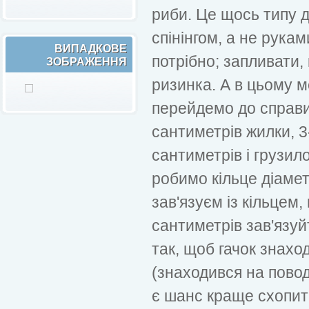
риби. Це щось типу д
спінінгом, а не рука
ВИПАДКОВЕ
потрібно; запливати,
ЗОБРАЖЕННЯ
ризинка. А в цьому м
перейдемо до справи
сантиметрів жилки, 3-
сантиметрів і грузило
робимо кільце діамет
зав'язуєм із кільцем,
сантиметрів зав'язуйт
так, щоб гачок знаход
(знаходився на повод
є шанс краще схопит