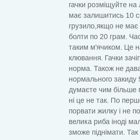
гачки розміщуйте на 
має залишитись 10 см
грузило,якщо не має
болти по 20 грам. Ча
таким м'ячиком. Це 
клювання. Гачки зачіп
норма. Також не дава
нормального закиду 
думаєте чим більше 
ні це не так. По перш
порвати жилку і не п
велика риба іноді ма
зможе піднімати. Так