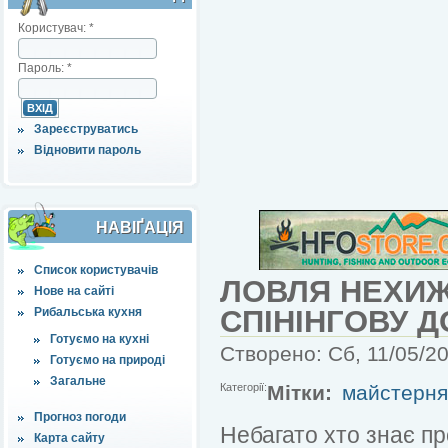
Користувач:
*
Пароль:
*
Зареєструватись
Відновити пароль
НАВІҐАЦІЯ
Список користувачів
ЛОВЛЯ НЕХИЖ
Нове на сайті
СПІНІНГОВУ Д
Рибальська кухня
Готуємо на кухні
Створено: Сб, 11/05/2
Готуємо на природі
Загальне
Категорії:
Мітки:
майстерня
Прогноз погоди
Небагато хто знає пр
Карта сайту