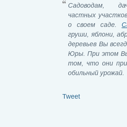
Садоводам, дач
частных участков
о своем саде.
С
груши, яблони, аб
деревьев Вы всег
Юры. При этом В
том, что они при
обильный урожай.
Tweet