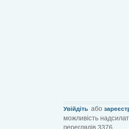
або
Увійдіть
зареєст
можливість надсилат
переглядів 3376