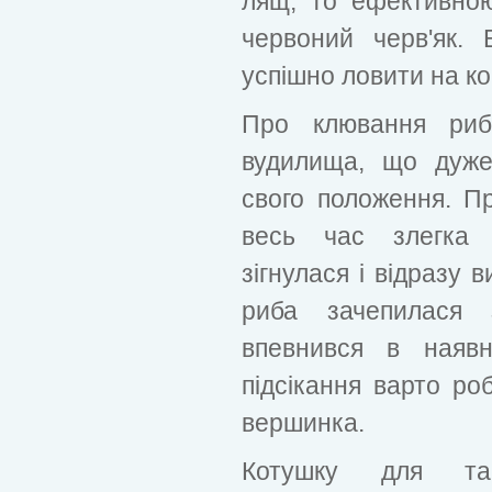
лящ, то ефективно
червоний черв'як.
успішно ловити на ко
Про клювання риб
вудилища, що дуже
свого положення. П
весь час злегка 
зігнулася і відразу 
риба зачепилася
впевнився в наявн
підсікання варто ро
вершинка.
Котушку для так