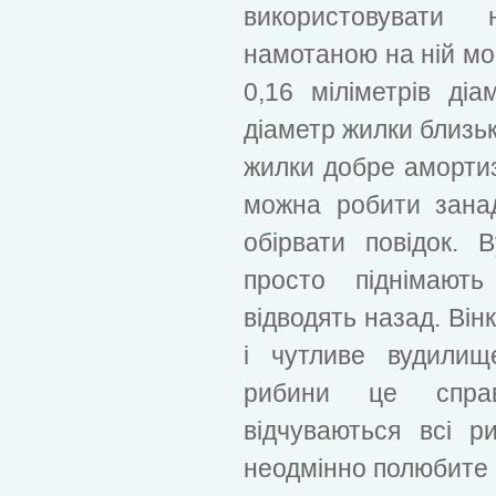
використовувати 
намотаною на ній м
0,16 міліметрів діа
діаметр жилки близьк
жилки добре амортиз
можна робити занад
обірвати повідок.
просто піднімають
відводять назад. Він
і чутливе вудилищ
рибини це справ
відчуваються всі р
неодмінно полюбите ц