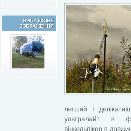
ВИПАДКОВЕ
ЗОБРАЖЕННЯ
легший і делікатні
ультралайт в фі
вінкельпікер в довжин