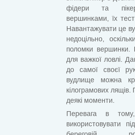
фідери та пікер
вершинками, їх тес
Навантажувати це в
недоцільно, оскіл
поломки вершинки. 
для важкої ловлі. Д
до самої своєї ру
вудлище можна кру
кілограмових лящів. 
деякі моменти.
Перевага в тому
використовувати пі
береговій рос