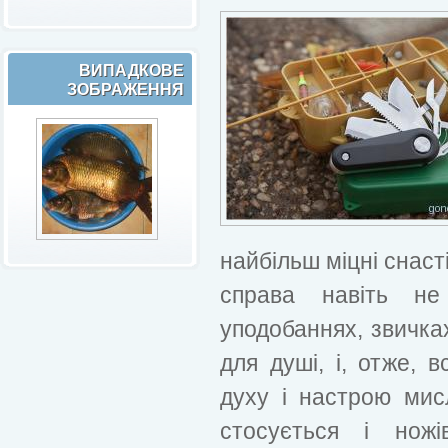
ВИПАДКОВЕ
ЗОБРАЖЕННЯ
найбільш міцні снасті
справа навіть н
уподобаннях, звичках
для душі, і, отже, в
духу і настрою ми
стосується і нож