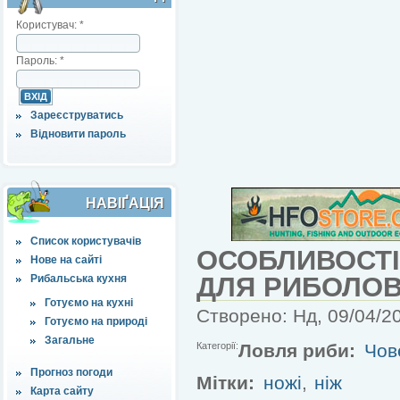
Користувач:
*
Пароль:
*
Зареєструватись
Відновити пароль
НАВІҐАЦІЯ
Список користувачів
ОСОБЛИВОСТІ
Нове на сайті
ДЛЯ РИБОЛОВ
Рибальська кухня
Готуємо на кухні
Створено: Нд, 09/04/20
Готуємо на природі
Загальне
Категорії:
Ловля риби:
Чов
Прогноз погоди
Мітки:
ножі
,
ніж
Карта сайту