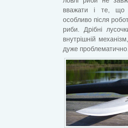
ловлі риби не зав
вважати і те, що 
особливо після робо
риби. Дрібні лусоч
внутрішній механізм,
дуже проблематично