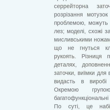
серрейторна зат
розрізання мотузо
проблемою, можуть 
лез; моделі, схожі 
мисливськими ножами.
що не гнуться кли
рукоять. Різниця 
деталях, доповнен
заточки, виїмки для 
видасть в виробі 
Окремою групо
багатофункціональні
По суті, це набі