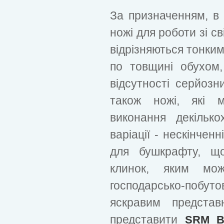
За призначенням, в 
ножі для роботи зі с
відрізняються тонким
по товщині обухом
відсутності серйозн
також ножі, які 
виконання декілько
варіації - нескінчен
для бушкрафту, щ
клинок, яким мож
господарсько-побу
яскравим предста
представити
SRM B