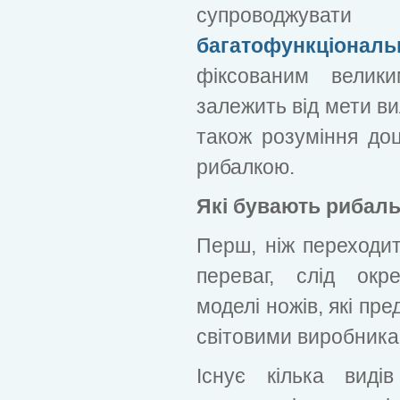
супроводжувати
багатофункціональ
фіксованим велики
залежить від мети ви
також розуміння доц
рибалкою.
Які бувають рибаль
Перш, ніж переходи
переваг, слід окр
моделі ножів, які пр
світовими виробника
Існує кілька виді