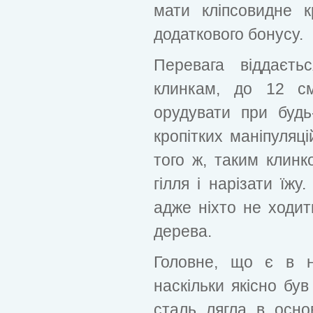
мати кліпсовидне к
додаткового бонусу.
Перевага віддаєть
клинкам, до 12 с
орудувати при будь
кропітких маніпуляці
того ж, таким клин
гілля і нарізати їжу
адже ніхто не ходи
дерева.
Головне, що є в н
наскільки якісно був
сталь лягла в основ