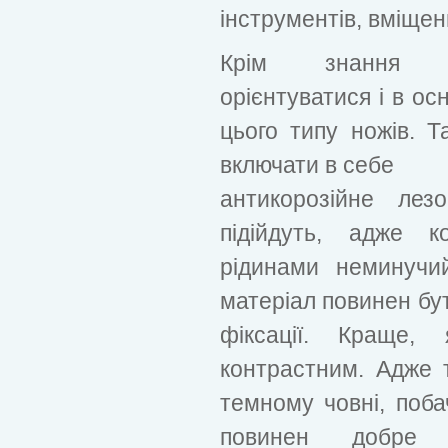
інструментів, вміщен
Крім знання ас
орієнтуватися і в ос
цього типу ножів. Т
включати в себе
антикорозійне лез
підійдуть, адже к
рідинами неминучий
матеріал повинен бут
фіксації. Краще,
контрастним. Адже 
темному човні, поба
повинен добре 