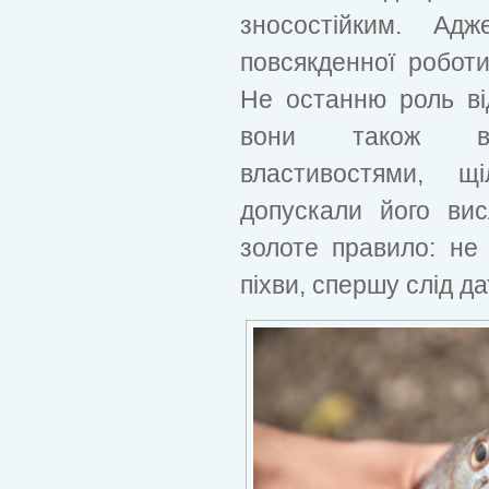
зносостійким. Ад
повсякденної робот
Не останню роль ві
вони також вол
властивостями, щ
допускали його вис
золоте правило: не
піхви, спершу слід д