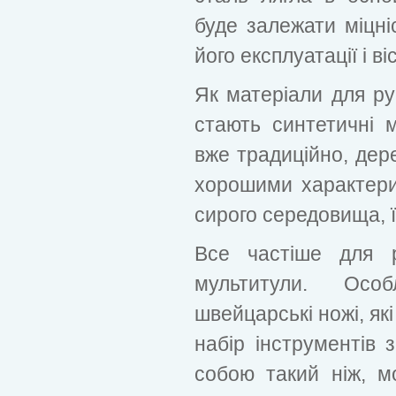
буде залежати міцніс
його експлуатації і ві
Як матеріали для ру
стають синтетичні м
вже традиційно, дер
хорошими характери
сирого середовища, ї
Все частіше для р
мультитули. Осо
швейцарські ножі, як
набір інструментів 
собою такий ніж, м