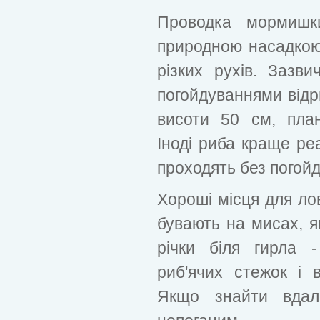
Проводка мормишк
природною насадкою
різких рухів. Зазви
погойдуваннями відри
висоти 50 см, пла
Іноді риба краще реа
проходять без погой
Хороші місця для лов
бувають на мисах, як
річки біля гирла 
риб'ячих стежок і 
Якщо знайти вдал