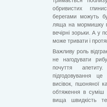
тримається поблиз
обривистих глини
берегами можуть б
ляща на мормишку по
вечірні зорьки. А у 
може тривати і протя
Важливу роль відграє
не нагодувати риб
почуття апетиту
підгодовування це
висівок, пшоняної к
обтяження в суміш 
вища швидкість те