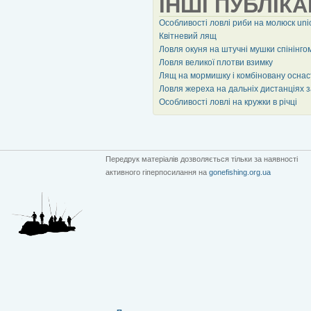
ІНШІ ПУБЛІКА
Особливості ловлі риби на молюск uni
Квітневий лящ
Ловля окуня на штучні мушки спінінго
Ловля великої плотви взимку
Лящ на мормишку і комбіновану оснас
Ловля жереха на дальніх дистанціях 
Особливості ловлі на кружки в річці
Передрук матеріалів дозволяється тільки за наявності
активного гіперпосилання на
gonefishing.org.ua