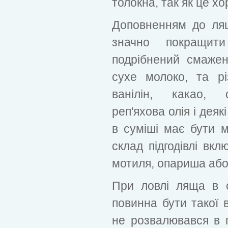
толокна, так як це х
Доповненням до лящ
значно покращити
подрібнений смажен
сухе молоко, та рі
ванілін, какао, с
реп'яхова олія і деякі
в суміші має бути 
склад підгодівлі вкл
мотиля, опариша або 
При ловлі ляща в с
повинна бути такої в
не розвалювався в п