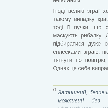
непоганим.
Іноді великі зграї 
такому випадку кра
тоді її пучки, що 
маскують рибалку. 
підбиратися дуже 
сплесками зграю, пі
тягнути по повітрю,
Однак це себе випра
Затишний, безпеч
можливий без ві