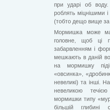
при ударі об воду.
роблять міцнішими і
(тобто дещо вище за 
Мормишка може мат
головне, щоб ці п
забарвленням і фор
мешкають в даній во
на мормишку піді
«овсинка», «дробинк
невеликі) та інші. Н
невеликою течією
мормишки типу «мур
більшій глибині 