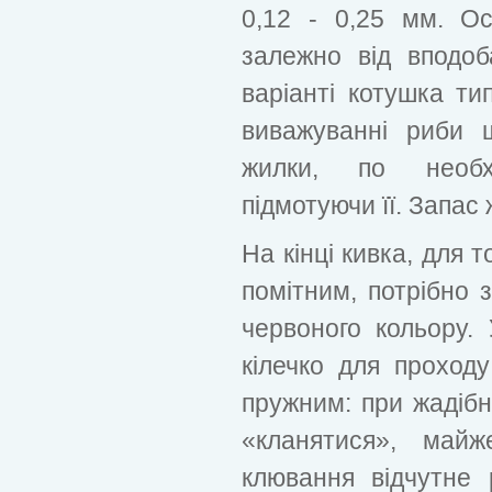
0,12 - 0,25 мм. О
залежно від вподо
варіанті котушка ти
виважуванні риби 
жилки, по необх
підмотуючи її. Запас 
На кінці кивка, для 
помітним, потрібно з
червоного кольору.
кілечко для проход
пружним: при жадібні
«кланятися», майж
клювання відчутне 