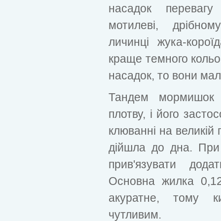
насадок перевагу
мотилеві, дрібном
личинці жука-коро
краще темного кольо
насадок, то вони мал
Тандем мормишок 
плотву, і його засто
клюванні на великій
дійшла до дна. При
прив'язувати дода
Основна жилка 0,1
акуратне, тому 
чутливим.