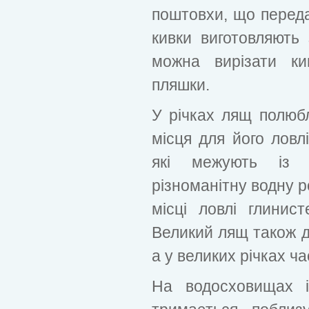
поштовхи, що передаю
кивки виготовляють
можна вирізати ки
пляшки.
У річках лящ полюб
місця для його ловл
які межують із 
різноманітну водну р
місці ловлі глинист
Великий лящ також д
а у великих річках ча
На водосховищах і