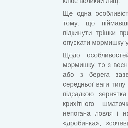
клює великий лящ.
Ще одна особливіст
тому, що піймавш
підкинути трішки пр
опускати мормишку у
Щодо особливосте
мормишку, то з весни
або з берега заз
середньої ваги типу
підсадкою зернятк
крихітного шматоч
непогана ловля і н
«дробинка», «сочев