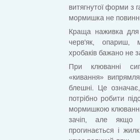
витягнутої форми з 
мормишка не повинна
Краща наживка для
черв'як, опариш, 
хробаків бажано не з
При клюванні сигн
«кивання» випрямляє
блешні. Це означає
потрібно робити підс
мормишкою клювання
зачіп, але якщо 
прогинається і жил