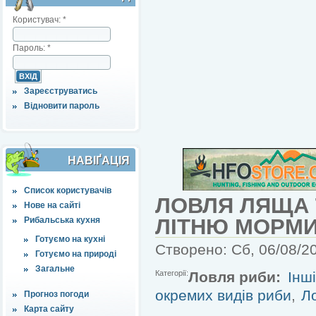
Користувач:
*
Пароль:
*
Зареєструватись
Відновити пароль
НАВІҐАЦІЯ
Список користувачів
ЛОВЛЯ ЛЯЩА 
Нове на сайті
ЛІТНЮ МОРМ
Рибальська кухня
Готуємо на кухні
Створено: Сб, 06/08/20
Готуємо на природі
Загальне
Категорії:
Ловля риби:
Інш
окремих видів риби
,
Л
Прогноз погоди
Карта сайту