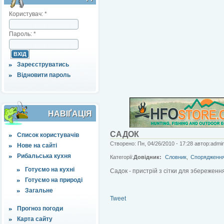
Користувач:
*
Пароль:
*
Зареєструватись
Відновити пароль
НАВІҐАЦІЯ
САДОК
Список користувачів
Створено: Пн, 04/26/2010 - 17:28 автор:admi
Нове на сайті
Рибальська кухня
Категорії:
Довідник:
Словник
,
Спорядженн
Готуємо на кухні
Садок - пристрій з сітки для збереженн
Готуємо на природі
Загальне
Tweet
Прогноз погоди
Карта сайту