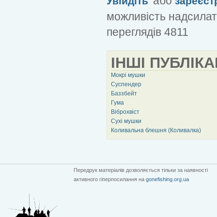
або
Увійдіть
зареєст
можливість надсилат
переглядів 4811
ІНШІ ПУБЛІКА
Мокрі мушки
Суспендер
Баззбейт
Гума
Віброхвіст
Сухі мушки
Коливальна блешня (Коливалка)
Передрук матеріалів дозволяється тільки за наявності
активного гіперпосилання на
gonefishing.org.ua