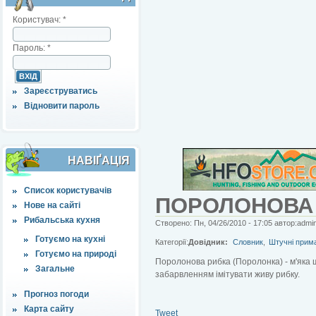
Користувач:
*
Пароль:
*
Зареєструватись
Відновити пароль
НАВІҐАЦІЯ
Список користувачів
ПОРОЛОНОВА
Нове на сайті
Рибальська кухня
Створено: Пн, 04/26/2010 - 17:05 автор:admi
Готуємо на кухні
Категорії:
Довідник:
Словник
,
Штучні прим
Готуємо на природі
Поролонова рибка (Поролонка) - м'яка
Загальне
забарвленням імітувати живу рибку.
Прогноз погоди
Карта сайту
Tweet