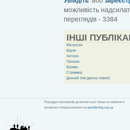
або
Увійдіть
зареєст
можливість надсилат
переглядів - 3384
ІНШІ ПУБЛІКА
Матросик
Відчіп
Антена
Прошка
Бровка
Стріммер
Донний лов (донна ловля)
Передрук матеріалів дозволяється тільки за наявності
активного гіперпосилання на
gonefishing.org.ua