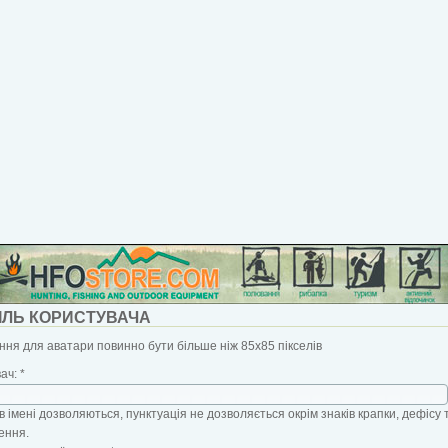
ІЛЬ КОРИСТУВАЧА
ня для аватари повинно бути більше ніж 85x85 пікселів
вач:
*
в імені дозволяються, пунктуація не дозволяється окрім знаків крапки, дефісу 
ення.