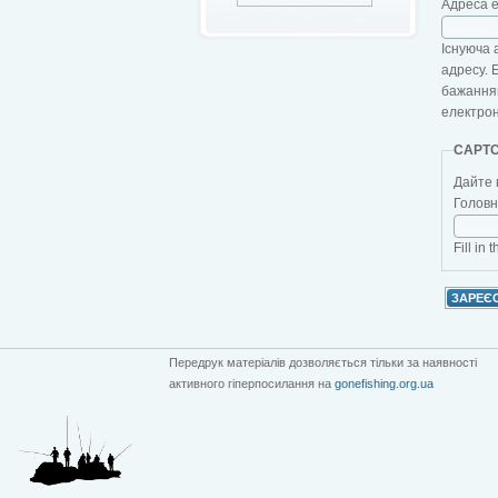
Адреса 
Існуюча 
адресу. 
бажанням
електро
CAPT
Дайте 
Головна
Fill in 
Передрук матеріалів дозволяється тільки за наявності
активного гіперпосилання на
gonefishing.org.ua