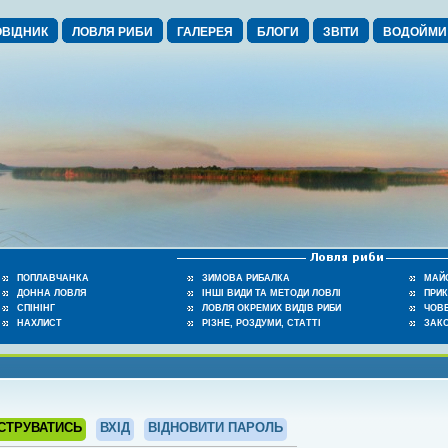
ВІДНИК
ЛОВЛЯ РИБИ
ГАЛЕРЕЯ
БЛОГИ
ЗВІТИ
ВОДОЙМИ
ПОПЛАВЧАНКА
ЗИМОВА РИБАЛКА
МАЙ
ДОННА ЛОВЛЯ
ІНШІ ВИДИ ТА МЕТОДИ ЛОВЛІ
ПРИ
СПІНІНГ
ЛОВЛЯ ОКРЕМИХ ВИДІВ РИБИ
ЧОВЕ
НАХЛИСТ
РІЗНЕ, РОЗДУМИ, СТАТТІ
ЗАК
СТРУВАТИСЬ
ВХІД
ВІДНОВИТИ ПАРОЛЬ