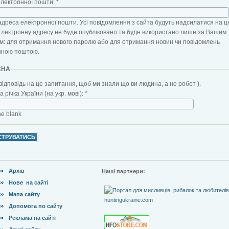
електронної пошти:
*
адреса електронної пошти. Усі повідомлення з сайта будуть надсилатися на ц
Електронну адресу не буде опубліковано та буде використано лише за Вашим
: для отримання нового паролю або для отримання новин чи повідомлень
нною поштою.
CHA
відповідь на це запитання, щоб ми знали що ви людина, а не робот ).
 річка України (на укр. мові):
*
the blank
Архів
Наші партнери:
Нове на сайті
Мапа сайту
Допомога по сайту
Реклама на сайті