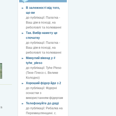
В залежності від того,
що ви
до публікації:
Палатка -
Ваш дім в поході, на
риболовлі та полюванні
Так. Вибір намету це
спочатку
до публікації:
Палатка -
Ваш дім в поході, на
риболовлі та полюванні
Минулий вікенд у #
tyhe_pleso
до публікації:
Tyhe Pleso
(Тихе Плесо с. Велике
Колодно)
Хороший фідер йде з 2
до публікації:
Фідерні
оснастки з
використанням фідергам
Телефонуйте до дяді
та
до публікації:
Рибалка на
Перемишлянщині. с.