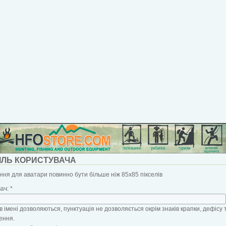
ІЛЬ КОРИСТУВАЧА
ня для аватари повинно бути більше ніж 85x85 пікселів
вач:
*
в імені дозволяються, пунктуація не дозволяється окрім знаків крапки, дефісу 
ення.