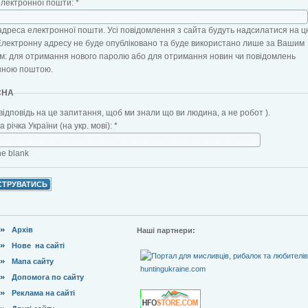
електронної пошти:
*
адреса електронної пошти. Усі повідомлення з сайта будуть надсилатися на ц
Електронну адресу не буде опубліковано та буде використано лише за Вашим
: для отримання нового паролю або для отримання новин чи повідомлень
нною поштою.
CHA
відповідь на це запитання, щоб ми знали що ви людина, а не робот ).
 річка України (на укр. мові):
*
the blank
Архів
Наші партнери:
Нове на сайті
Мапа сайту
Допомога по сайту
Реклама на сайті