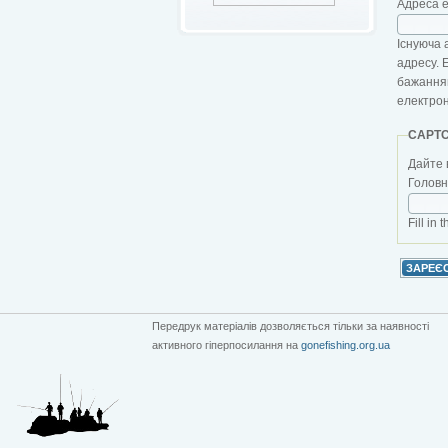
Адреса 
Існуюча 
адресу. 
бажанням
електро
CAPT
Дайте 
Головна
Fill in 
Передрук матеріалів дозволяється тільки за наявності
активного гіперпосилання на
gonefishing.org.ua