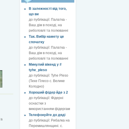
В залежності від того,
що ви
до публікації:
Палатка -
Ваш дім в поході, на
риболовлі та полюванні
Так. Вибір намету це
спочатку
до публікації:
Палатка -
Ваш дім в поході, на
риболовлі та полюванні
Минулий вікенд у #
tyhe_pleso
до публікації:
Tyhe Pleso
(Тихе Плесо с. Велике
Колодно)
Хороший фідер йде з 2
до публікації:
Фідерні
оснастки з
використанням фідергам
Телефонуйте до дяді
та
до публікації:
Рибалка на
Перемишлянщині. с.