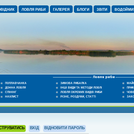
ВІДНИК
ЛОВЛЯ РИБИ
ГАЛЕРЕЯ
БЛОГИ
ЗВІТИ
ВОДОЙМИ
ПОПЛАВЧАНКА
ЗИМОВА РИБАЛКА
МАЙ
ДОННА ЛОВЛЯ
ІНШІ ВИДИ ТА МЕТОДИ ЛОВЛІ
ПРИ
СПІНІНГ
ЛОВЛЯ ОКРЕМИХ ВИДІВ РИБИ
ЧОВЕ
НАХЛИСТ
РІЗНЕ, РОЗДУМИ, СТАТТІ
ЗАК
СТРУВАТИСЬ
ВХІД
ВІДНОВИТИ ПАРОЛЬ