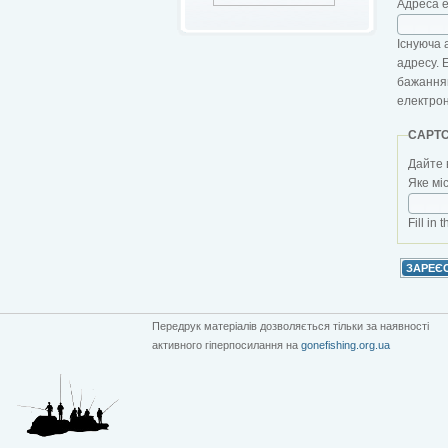
Адреса 
Існуюча 
адресу. 
бажанням
електро
CAPT
Дайте 
Яке мі
Fill in 
Передрук матеріалів дозволяється тільки за наявності
активного гіперпосилання на
gonefishing.org.ua