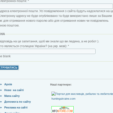
електронної пошти:
*
адреса електронної пошти. Усі повідомлення з сайта будуть надсилатися на ц
Електронну адресу не буде опубліковано та буде використано лише за Вашим
: для отримання нового паролю або для отримання новин чи повідомлень
нною поштою.
CHA
відповідь на це запитання, щоб ми знали що ви людина, а не робот ).
сто являється столицею України? (на укр. мові):
*
the blank
Архів
Наші партнери:
Нове на сайті
Мапа сайту
Допомога по сайту
Реклама на сайті