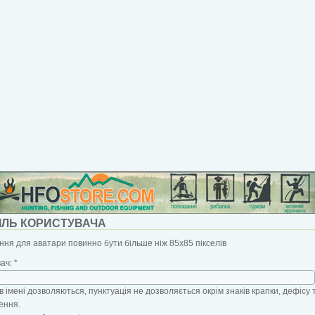
ІЛЬ КОРИСТУВАЧА
ня для аватари повинно бути більше ніж 85x85 пікселів
вач:
*
в імені дозволяються, пунктуація не дозволяється окрім знаків крапки, дефісу 
ення.