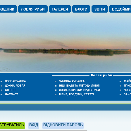
ВІДНИК
ЛОВЛЯ РИБИ
ГАЛЕРЕЯ
БЛОГИ
ЗВІТИ
ВОДОЙМИ
ПОПЛАВЧАНКА
ЗИМОВА РИБАЛКА
МАЙ
ДОННА ЛОВЛЯ
ІНШІ ВИДИ ТА МЕТОДИ ЛОВЛІ
ПРИ
СПІНІНГ
ЛОВЛЯ ОКРЕМИХ ВИДІВ РИБИ
ЧОВЕ
НАХЛИСТ
РІЗНЕ, РОЗДУМИ, СТАТТІ
ЗАК
СТРУВАТИСЬ
ВХІД
ВІДНОВИТИ ПАРОЛЬ