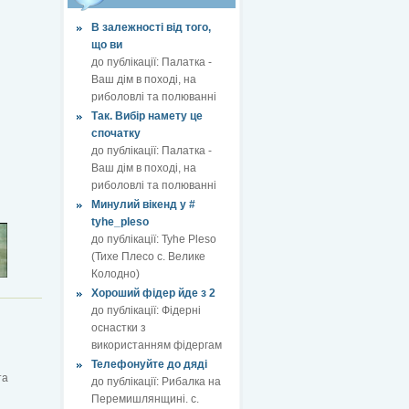
В залежності від того,
що ви
до публікації:
Палатка -
Ваш дім в поході, на
риболовлі та полюванні
Так. Вибір намету це
спочатку
до публікації:
Палатка -
Ваш дім в поході, на
риболовлі та полюванні
Минулий вікенд у #
tyhe_pleso
до публікації:
Tyhe Pleso
(Тихе Плесо с. Велике
Колодно)
Хороший фідер йде з 2
до публікації:
Фідерні
оснастки з
використанням фідергам
Телефонуйте до дяді
та
до публікації:
Рибалка на
Перемишлянщині. с.