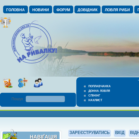
ГОЛОВНА
НОВИНИ
ФОРУМ
ДОВІДНИК
ЛОВЛЯ РИБИ
ПОПЛАВЧАНКА
ДОННА ЛОВЛЯ
СПІНІНГ
Пошук :
НАХЛИСТ
ЗАРЕЄСТРУВАТИСЬ
ВХІД
ВІД
НАВІҐАЦІЯ