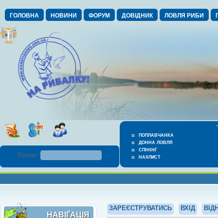
ГОЛОВНА
НОВИНИ
ФОРУМ
ДОВІДНИК
ЛОВЛЯ РИБИ
ПОПЛАВЧАНКА
ДОННА ЛОВЛЯ
СПІНІНГ
Пошук :
НАХЛИСТ
ЗАРЕЄСТРУВАТИСЬ
ВХІД
ВІД
НАВІҐАЦІЯ