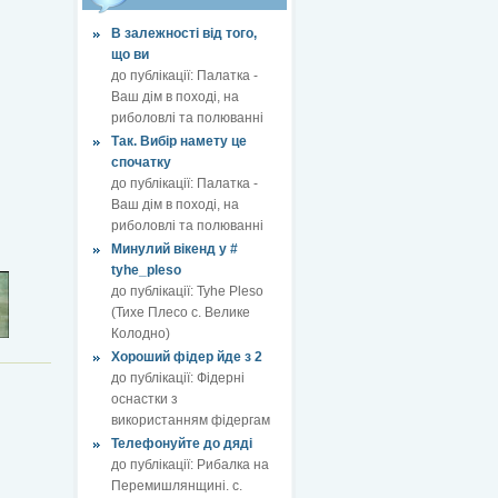
В залежності від того,
що ви
до публікації:
Палатка -
Ваш дім в поході, на
риболовлі та полюванні
Так. Вибір намету це
спочатку
до публікації:
Палатка -
Ваш дім в поході, на
риболовлі та полюванні
Минулий вікенд у #
tyhe_pleso
до публікації:
Tyhe Pleso
(Тихе Плесо с. Велике
Колодно)
Хороший фідер йде з 2
до публікації:
Фідерні
оснастки з
використанням фідергам
Телефонуйте до дяді
до публікації:
Рибалка на
Перемишлянщині. с.