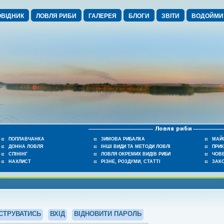
ВІДНИК
ЛОВЛЯ РИБИ
ГАЛЕРЕЯ
БЛОГИ
ЗВІТИ
ВОДОЙМИ
ПОПЛАВЧАНКА
ЗИМОВА РИБАЛКА
МАЙ
ДОННА ЛОВЛЯ
ІНШІ ВИДИ ТА МЕТОДИ ЛОВЛІ
ПРИ
СПІНІНГ
ЛОВЛЯ ОКРЕМИХ ВИДІВ РИБИ
ЧОВЕ
НАХЛИСТ
РІЗНЕ, РОЗДУМИ, СТАТТІ
ЗАК
СТРУВАТИСЬ
ВХІД
ВІДНОВИТИ ПАРОЛЬ