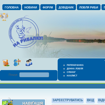
ГОЛОВНА
НОВИНИ
ФОРУМ
ДОВІДНИК
ЛОВЛЯ РИБИ
ПОПЛАВЧАНКА
ДОННА ЛОВЛЯ
СПІНІНГ
Пошук :
НАХЛИСТ
ЗАРЕЄСТРУВАТИСЬ
ВХІД
ВІД
НАВІҐАЦІЯ